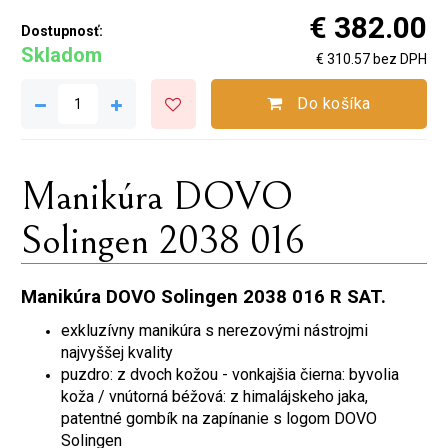
€ 382.00
Dostupnosť:
Skladom
€ 310.57 bez DPH
Do košíka
Manikúra DOVO
Solingen 2038 016
Manikúra DOVO Solingen 2038 016 R SAT.
exkluzívny manikúra s nerezovými nástrojmi
najvyššej kvality
puzdro: z dvoch kožou - vonkajšia čierna: byvolia
koža / vnútorná béžová: z himalájskeho jaka,
patentné gombík na zapínanie s logom DOVO
Solingen