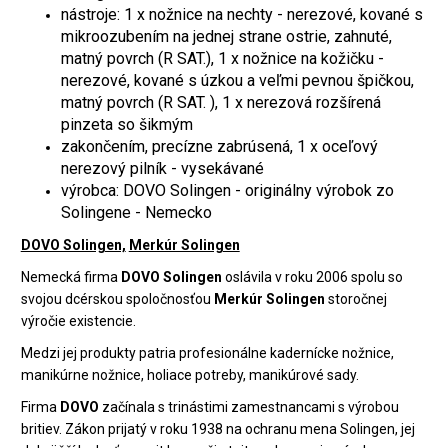
nástroje: 1 x nožnice na nechty - nerezové, kované s
mikroozubením na jednej strane ostrie, zahnuté,
matný povrch (R SAT.), 1 x nožnice na kožičku -
nerezové, kované s úzkou a veľmi pevnou špičkou,
matný povrch (R SAT. ), 1 x nerezová rozšírená
pinzeta so šikmým
zakončením, precízne zabrúsená, 1 x oceľový
nerezový pilník - vysekávané
výrobca: DOVO Solingen - originálny výrobok zo
Solingene - Nemecko
DOVO Solingen,
Merkúr Solingen
Nemecká firma
DOVO Solingen
oslávila v roku 2006 spolu so
svojou dcérskou spoločnosťou
Merkúr Solingen
storočnej
výročie existencie.
Medzi jej produkty patria profesionálne kadernícke nožnice,
manikúrne nožnice, holiace potreby, manikúrové sady.
Firma
DOVO
začínala s trinástimi zamestnancami s výrobou
britiev. Zákon prijatý v roku 1938 na ochranu mena Solingen, jej