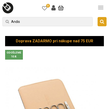
0
Doprava ZADARMO pri nákupe nad 75 EUR
ODOŠLEME
10.8.