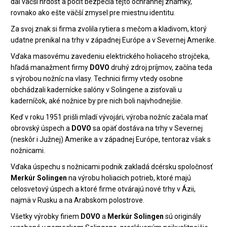
dal väčší hrdosť a pocit bezpečia tejto ochrannej známky,
rovnako ako ešte väčší zmysel pre miestnu identitu.
Za svoj znak si firma zvolila rytiera s mečom a kladivom, ktorý
udatne prenikal na trhy v západnej Európe a v Severnej Amerike.
Vďaka masovému zavedeniu elektrického holiaceho strojčeka,
hľadá manažment firmy
DOVO
druhý zdroj príjmov, začína teda
s výrobou nožníc na vlasy. Technici firmy vtedy osobne
obchádzali kadernícke salóny v Solingene a zisťovali u
kaderníčok, aké nožnice by pre nich boli najvhodnejšie.
Keď v roku 1951 prišli mladí vývojári, výroba nožníc začala mať
obrovský úspech a
DOVO
sa opäť dostáva na trhy v Severnej
(neskôr i Južnej) Amerike a v západnej Európe, tentoraz však s
nožnicami.
Vďaka úspechu s nožnicami podnik zakladá dcérsku spoločnosť
Merkúr Solingen
na výrobu holiacich potrieb, ktoré majú
celosvetový úspech a ktoré firme otvárajú nové trhy v Ázii,
najmä v Rusku a na Arabskom polostrove.
Všetky výrobky firiem
DOVO
a
Merkúr Solingen
sú originály