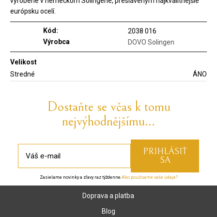
vyrobené v nemeckom Solingene, presláveným najkvalitnejšie
európsku ocelí.
Kód:
2038 016
Výrobca
DOVO Solingen
Velikost
Stredné
ÁNO
Dostaňte se včas k tomu
nejvýhodnějšímu...
Zasielame novinky a zľavy raz týždenne.
Ako používame vaše údaje?
Doprava a platba
Blog