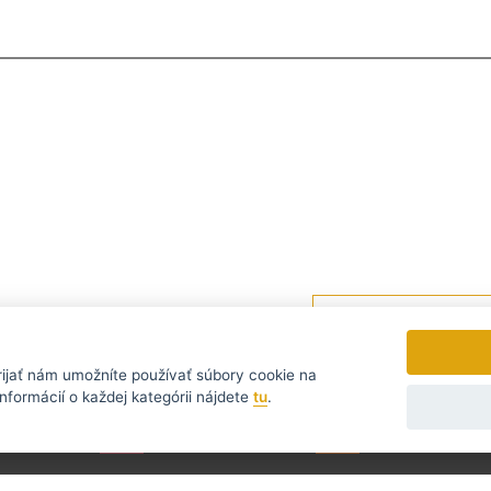
tomu nejvýhodnějšímu...
Zasielame novinky a zľavy ra
rijať
nám umožníte používať súbory cookie na
nformácií o každej kategórii nájdete
tu
.
УССКИЙ
SLOVENSKO
DEUTSCH