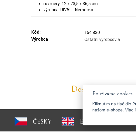
rozmery: 12 x 23,5 x 36,5 cm
výrobca: RIVAL - Nemecko
Kód:
154 830
Výrobca
Ostatní výrobcovia
Dostaňte se včas k 
Používame cookies
Kliknutím na tlačidlo
P
našom e-shope. Viac i
ČESKY
ENGLISH
P