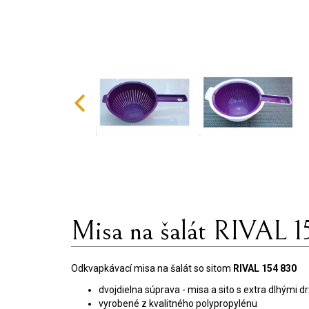
Misa na šalát RIVAL 1
Odkvapkávací misa na šalát so sitom
RIVAL 154 830
dvojdielna súprava - misa a sito s extra dlhými d
vyrobené z kvalitného polypropylénu