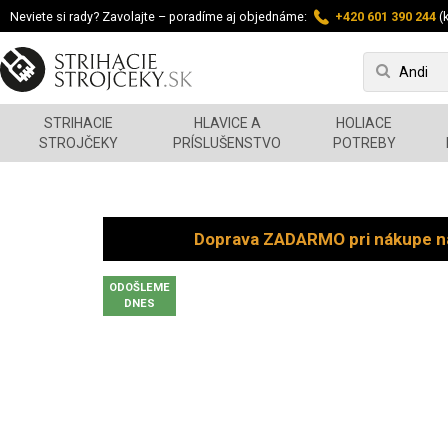
Neviete si rady? Zavolajte – poradíme aj objednáme:
+420 601 390 244
(k
STRIHACIE
HLAVICE A
HOLIACE
STROJČEKY
PRÍSLUŠENSTVO
POTREBY
Doprava ZADARMO pri nákupe n
ODOŠLEME
DNES