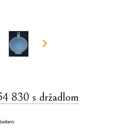
54 830 s držadlom
ržadlami