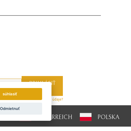
súhlasiť
z týždenne.
Ako používame vaše údaje?
Odmietnuť
LAND
ÖSTERREICH
POLSKA