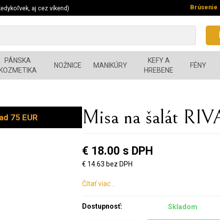
Brúsenie
edykoľvek, aj cez víkend)
PÁNSKA
KEFY A
NOŽNICE
MANIKÚRY
FÉNY
KOZMETIKA
HREBENE
Misa na šalát RIV
ad 75 EUR
€ 18.00 s DPH
€ 14.63 bez DPH
Čítať viac ..
Dostupnosť:
Skladom