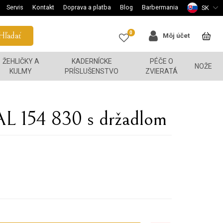
Servis
Kontakt
Doprava a platba
Blog
Barbermania
SK
0
Hľadať
Môj účet
ŽEHLIČKY A
KADERNÍCKE
PÉČE O
NOŽE
KULMY
PRÍSLUŠENSTVO
ZVIERATÁ
AL 154 830 s držadlom