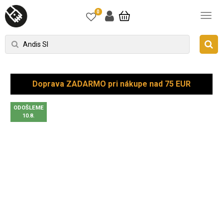
0
Doprava ZADARMO pri nákupe nad 75 EUR
ODOŠLEME
10.8.