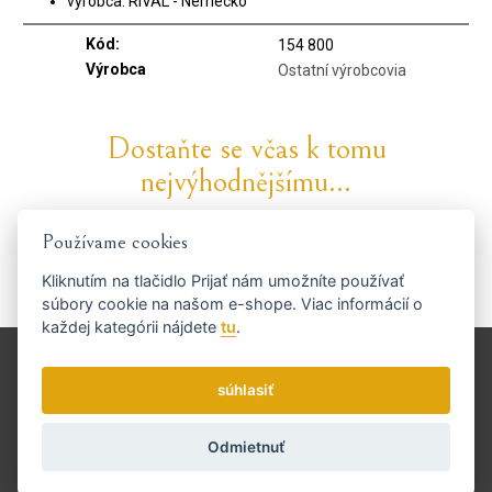
výrobca: RIVAL - Nemecko
Kód:
154 800
Výrobca
Ostatní výrobcovia
Dostaňte se včas k tomu
nejvýhodnějšímu...
Používame cookies
Kliknutím na tlačidlo
Prijať
nám umožníte používať
súbory cookie na našom e-shope. Viac informácií o
Zasielame novinky a zľavy raz týždenne.
Ako používame vaše údaje?
každej kategórii nájdete
tu
.
Doprava a platba
Blog
súhlasiť
Brúsenie
Odmietnuť
Servis
Kontakt