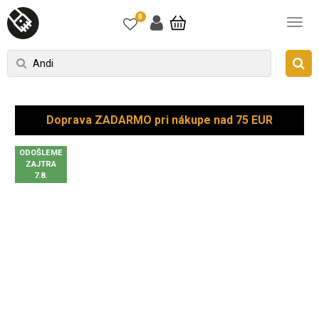
0
Doprava ZADARMO pri nákupe nad 75 EUR
ODOŠLEME
ZAJTRA
7.8.