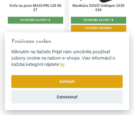
Kefa na psov MAXI-PIN 128 08
Manikúra DOVO Solingen 1039
27
016
ODOŠLEME ZAJTRA 7.8.
ODOŠLEME ZAJTRA 7.8.
DOPRAVA ZADARMO
Skladom
Skladom
Používame cookies
€ 15.00
€ 330.00
Kliknutím na tlačidlo
Prijať
nám umožníte používať
KÚPIŤ
KÚPIŤ
súbory cookie na našom e-shope. Viac informácií o
každej kategórii nájdete
tu
.
súhlasiť
Odmietnuť