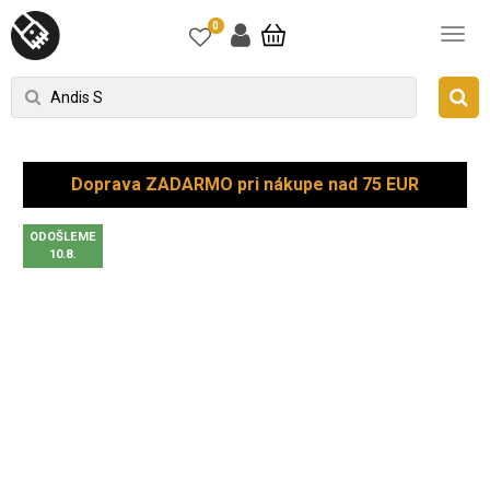
0
Doprava ZADARMO pri nákupe nad 75 EUR
ODOŠLEME
10.8.