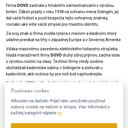
Firma
DOVO
začínala s trinástimi zamestnancami s výrobou
britiev. Zákon prijatý v roku 1938 na ochranu mena Solingen, jej
dal väčší hrdosť a pocit bezpečia tejto ochrannej známky,
rovnako ako ešte väčší zmysel pre miestnu identitu.
Za svoj znak si firma zvolila rytiera s mečom a kladivom, ktorý
udatne prenikal na trhy v západnej Európe a v Severnej Amerike.
Vďaka masovému zavedeniu elektrického holiaceho strojčeka,
hľadá manažment firmy
DOVO
druhý zdroj príjmov, začína teda
s výrobou nožníc na vlasy. Technici firmy vtedy osobne
obchádzali kadernícke salóny v Solingene a zisťovali u
kaderníčok, aké nožnice by pre nich boli najvhodnejšie.
Keď v roku 1951 prišli mladí vývojári, výroba nožníc začala mať
obrovský úspech a
DOVO
sa opäť dostáva na trhy v Severnej
Používame cookies
(neskôr i Južnej) Amerike a v západnej Európe, tentoraz však s
Kliknutím na tlačidlo
Prijať
nám umožníte používať
nožnicami.
súbory cookie na našom e-shope. Viac informácií o
Vďaka úspechu s nožnicami podnik zakladá dcérsku spoločnosť
každej kategórii nájdete
tu
.
Merkúr Solingen
na výrobu holiacich potrieb, ktoré majú
celosvetový úspech a ktoré firme otvárajú nové trhy v Ázii,