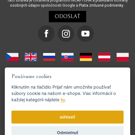
Táto stránka je chránená programom reCAPTCHA a
pravidlami ochrany
osobných údajov
spoločnosti Google a
Platia zmluvné podmienky
.
Používame cookies
Kliknutím na tlačidlo
Prijať
nám umožníte používať
súbory cookie na našom e-shope. Viac informácií o
každej kategórii nájdete
tu
.
Podporujeme platby GoPay
súhlasiť
Odmietnuť