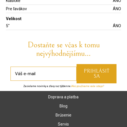
Klasické
ÁNO
Pre ľavákov
ÁNO
Velikost
5"
ÁNO
Dostaňte se včas k tomu
nejvýhodnějšímu...
Zasielame novinky a zľavy raz týždenne.
Ako používame vaše údaje?
Doprava a platba
Blog
Brúsenie
Servis