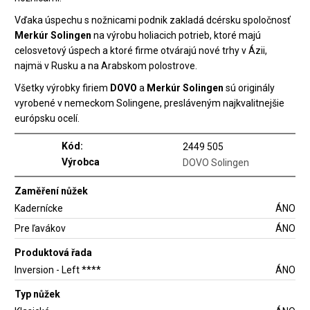
Vďaka úspechu s nožnicami podnik zakladá dcérsku spoločnosť
Merkúr Solingen
na výrobu holiacich potrieb, ktoré majú
celosvetový úspech a ktoré firme otvárajú nové trhy v Ázii,
najmä v Rusku a na Arabskom polostrove.
Všetky výrobky firiem
DOVO
a
Merkúr Solingen
sú originály
vyrobené v nemeckom Solingene, presláveným najkvalitnejšie
európsku ocelí.
Kód:
2449 505
Výrobca
DOVO Solingen
Zaměření nůžek
Kadernícke
ÁNO
Pre ľavákov
ÁNO
Produktová řada
Inversion - Left ****
ÁNO
Typ nůžek