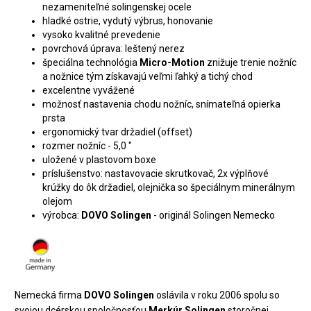
nezameniteľné solingenskej ocele
hladké ostrie, vydutý výbrus, honovanie
vysoko kvalitné prevedenie
povrchová úprava: leštený nerez
špeciálna technológia
Micro-Motion
znižuje trenie nožníc
a nožnice tým získavajú veľmi ľahký a tichý chod
excelentne vyvážené
možnosť nastavenia chodu nožníc, snímateľná opierka
prsta
ergonomický tvar držadiel (offset)
rozmer nožníc - 5,0 "
uložené v plastovom boxe
príslušenstvo: nastavovacie skrutkovač, 2x výplňové
krúžky do ôk držadiel, olejnička so špeciálnym minerálnym
olejom
výrobca:
DOVO Solingen
- originál Solingen Nemecko
Nemecká firma
DOVO Solingen
oslávila v roku 2006 spolu so
svojou dcérskou spoločnosťou
Merkúr Solingen
storočnej