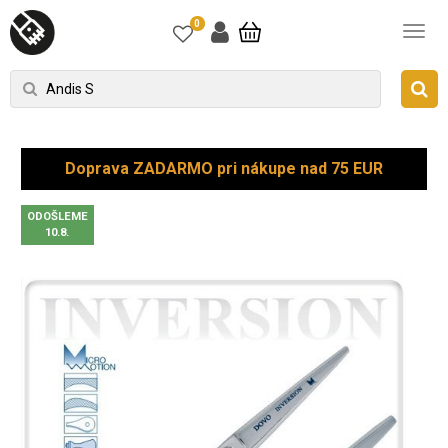
0
Doprava ZADARMO pri nákupe nad 75 EUR
ODOŠLEME
10.8.