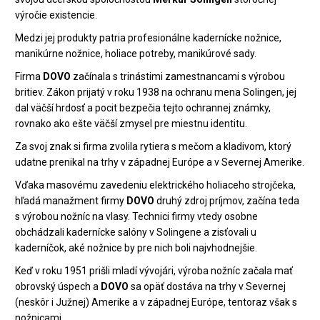
výročie existencie.
Medzi jej produkty patria profesionálne kadernícke nožnice,
manikúrne nožnice, holiace potreby, manikúrové sady.
Firma
DOVO
začínala s trinástimi zamestnancami s výrobou
britiev. Zákon prijatý v roku 1938 na ochranu mena Solingen, jej
dal väčší hrdosť a pocit bezpečia tejto ochrannej známky,
rovnako ako ešte väčší zmysel pre miestnu identitu.
Za svoj znak si firma zvolila rytiera s mečom a kladivom, ktorý
udatne prenikal na trhy v západnej Európe a v Severnej Amerike.
Vďaka masovému zavedeniu elektrického holiaceho strojčeka,
hľadá manažment firmy
DOVO
druhý zdroj príjmov, začína teda
s výrobou nožníc na vlasy. Technici firmy vtedy osobne
obchádzali kadernícke salóny v Solingene a zisťovali u
kaderníčok, aké nožnice by pre nich boli najvhodnejšie.
Keď v roku 1951 prišli mladí vývojári, výroba nožníc začala mať
obrovský úspech a
DOVO
sa opäť dostáva na trhy v Severnej
(neskôr i Južnej) Amerike a v západnej Európe, tentoraz však s
nožnicami.