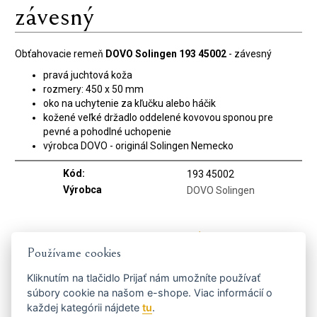
závesný
Obťahovacie remeň
DOVO Solingen 193 45002
- závesný
pravá juchtová koža
rozmery: 450 x 50 mm
oko na uchytenie za kľučku alebo háčik
kožené veľké držadlo oddelené kovovou sponou pre
pevné a pohodlné uchopenie
výrobca DOVO - originál Solingen Nemecko
Kód:
193 45002
Výrobca
DOVO Solingen
Dostaňte se včas k tomu
Používame cookies
nejvýhodnějšímu...
Kliknutím na tlačidlo
Prijať
nám umožníte používať
súbory cookie na našom e-shope. Viac informácií o
každej kategórii nájdete
tu
.