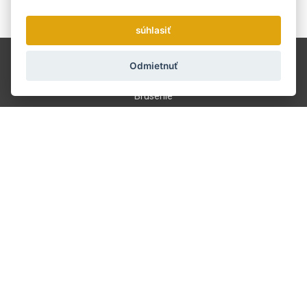
Zasielame novinky a zľavy raz týždenne.
Ako používame vaše údaje?
súhlasiť
Doprava a platba
Odmietnuť
Blog
Brúsenie
Servis
Kontakt
O nás
Obchodné podmienky
GDPR
601 390 244
info@strihaciestrojceky.sk