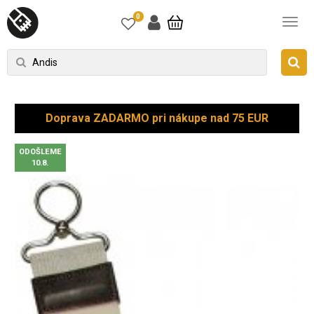
0
Doprava ZADARMO pri nákupe nad 75 EUR
ODOŠLEME
10.8.