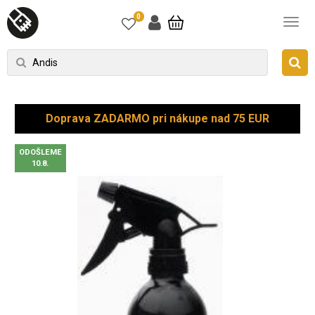
0
Doprava ZADARMO pri nákupe nad 75 EUR
ODOŠLEME
10.8.