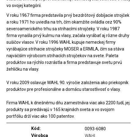
vo svojej kategórii.
V roku 1967 firma predstavila prvý bezdrôtový dobíjacie strojček
a roku 1971 ho uviedla na trh, čím okamžite ovládla cez 90%
severoamerického trhu sa strihacími strojčeky. V roku 1987
firma vynašla prvý kulmu na vlasy, začala vyrábať aj rôzne druhy
sušičov vlasov. V roku 1996 WAHL kupuje nemeckej firmy
vyrábajúce strihacie strojčeky MOSER a ERMILA, čím sa stáva
najväčším výrobcom strihacích strojčekov na svete. Paleta
produktov sa rýchlo rozrástla a firma predstavuje svetu prvú
žehličku na vlasy.
V roku 2009 oslavuje WAHL 90. výročie založenia ako priekopník
produktov pre profesionálne a domácu starostlivosť o vlasy.
Firma WAHL k dnešnému dňu zamestnáva viac ako 2200 ľudí, jej
produkty sa predávajú v 165 krajinách sveta a vo svojom
portfóliu drží viac ako 100 patentov.
Kód:
0093-6080
Výrobca
WAHL