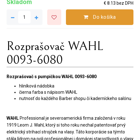
Skladom
€ 8.13 bez DPH
Do košíka
Rozprašovač WAHL
0093-6080
Rozprašovač s pumpičkou WAHL 0093-6080
hliníková nádobka
čierna farba s nápisom WAHL
nutnosť do každého Barber shopu či kaderníckeho salónu
WAHL
Professional je severoamerická firma založená v roku
1919 Leom J. Wahl, ktorý si toho roku nechal patentovať prvý
elektrický strihací strojček na vlasy. Táto korporácie sa týmto
stála lídrom na poli profesionálnej i domácej starostlivosti o vlasy