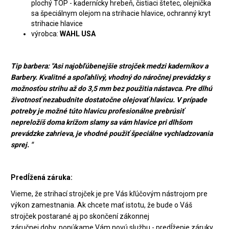
plochý TOP - kadernícky hrebeň, čistiaci štetec, olejnička
sa špeciálnym olejom na strihacie hlavice, ochranný kryt
strihacie hlavice
výrobca:
WAHL USA
Tip barbera: "Asi najobľúbenejšie strojček medzi kaderníkov a
Barbery. Kvalitné a spoľahlivý, vhodný do náročnej prevádzky s
možnosťou strihu až do 3,5 mm bez použitia nástavca. Pre dlhú
životnosť nezabudnite dostatočne olejovať hlavicu. V prípade
potreby je možné túto hlavicu profesionálne prebrúsiť
nepreložíš doma krížom slamy sa vám hlavice pri dlhšom
prevádzke zahrieva, je vhodné použiť špeciálne vychladzovania
sprej. "
Predĺžená záruka:
Vieme, že strihací strojček je pre Vás kľúčovým nástrojom pre
výkon zamestnania. Ak chcete mať istotu, že bude o Váš
strojček postarané aj po skončení zákonnej
záručnej doby, ponúkame Vám novú službu - predĺženie záruky