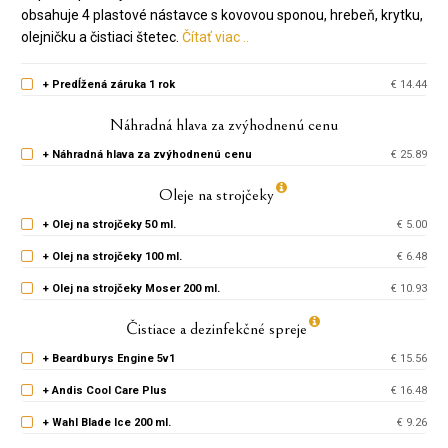
obsahuje 4 plastové nástavce s kovovou sponou, hrebeň, krytku,
olejničku a čistiaci štetec.
Čítať viac ..
+ Predĺžená záruka 1 rok
€ 14.44
Náhradná hlava za zvýhodnenú cenu
+ Náhradná hlava za zvýhodnenú cenu
€ 25.89
Oleje na strojčeky
+ Olej na strojčeky 50 ml.
€ 5.00
+ Olej na strojčeky 100 ml.
€ 6.48
+ Olej na strojčeky Moser 200 ml.
€ 10.93
Čistiace a dezinfekčné spreje
+ Beardburys Engine 5v1
€ 15.56
+ Andis Cool Care Plus
€ 16.48
+ Wahl Blade Ice 200 ml.
€ 9.26