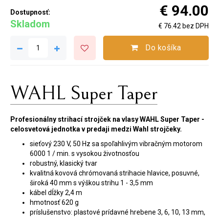
€ 94.00
Dostupnosť:
Skladom
€ 76.42 bez DPH
Do košíka
WAHL Super Taper
Profesionálny strihací strojček na vlasy WAHL Super Taper -
celosvetová jednotka v predaji medzi Wahl strojčeky.
sieťový 230 V, 50 Hz sa spoľahlivým vibračným motorom
6000 1 / min. s vysokou životnosťou
robustný, klasický tvar
kvalitná kovová chrómovaná strihacie hlavice, posuvné,
široká 40 mm s výškou strihu 1 - 3,5 mm
kábel dĺžky 2,4 m
hmotnosť 620 g
príslušenstvo: plastové prídavné hrebene 3, 6, 10, 13 mm,