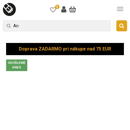
0
Doprava ZADARMO pri nákupe nad 75 EUR
ODOŠLEME
DNES