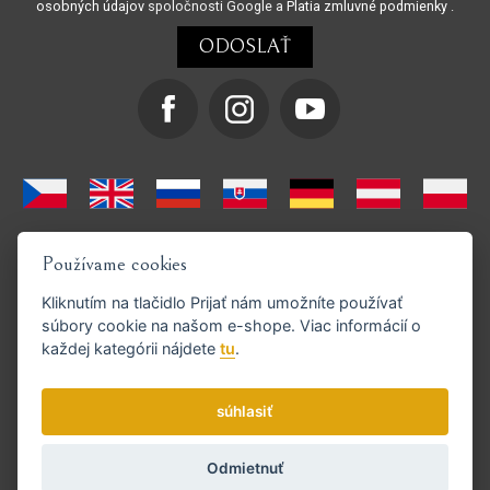
osobných údajov
spoločnosti Google a
Platia zmluvné podmienky
.
Používame cookies
Kliknutím na tlačidlo
Prijať
nám umožníte používať
súbory cookie na našom e-shope. Viac informácií o
každej kategórii nájdete
tu
.
Podporujeme platby GoPay
súhlasiť
Odmietnuť
© Copyright 2026 strihaciestrojceky.sk