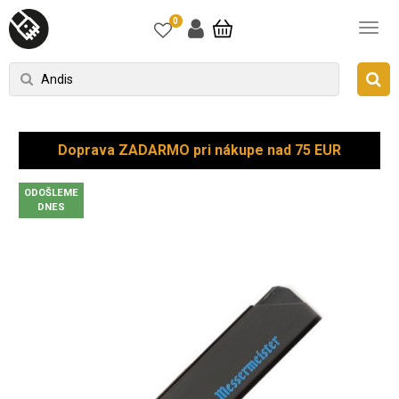
0
Doprava ZADARMO pri nákupe nad 75 EUR
ODOŠLEME
DNES