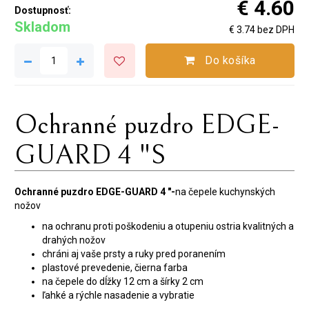
€ 4.60
Dostupnosť:
Skladom
€ 3.74 bez DPH
Do košíka
Ochranné puzdro EDGE-
GUARD 4 "S
Ochranné puzdro EDGE-GUARD 4 "-
na čepele kuchynských
nožov
na ochranu proti poškodeniu a otupeniu ostria kvalitných a
drahých nožov
chráni aj vaše prsty a ruky pred poranením
plastové prevedenie, čierna farba
na čepele do dĺžky 12 cm a šírky 2 cm
ľahké a rýchle nasadenie a vybratie