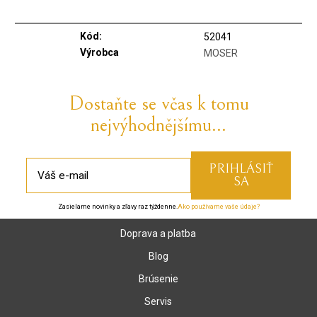
Kód:
52041
Výrobca
MOSER
Dostaňte se včas k tomu
nejvýhodnějšímu...
Zasielame novinky a zľavy raz týždenne.
Ako používame vaše údaje?
Doprava a platba
Blog
Brúsenie
Servis