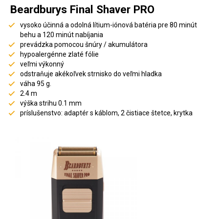
Beardburys Final Shaver PRO
vysoko účinná a odolná lítium-iónová batéria pre 80 minút
behu a 120 minút nabíjania
prevádzka pomocou šnúry / akumulátora
hypoalergénne zlaté fólie
veľmi výkonný
odstraňuje akékoľvek strnisko do veľmi hladka
váha 95 g.
2.4 m
výška strihu 0.1 mm
príslušenstvo: adaptér s káblom, 2 čistiace štetce, krytka