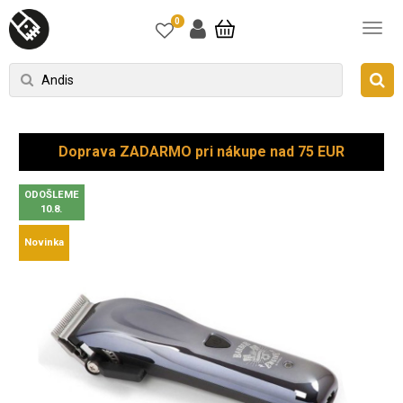
0
Doprava ZADARMO pri nákupe nad 75 EUR
ODOŠLEME
10.8.
Novinka