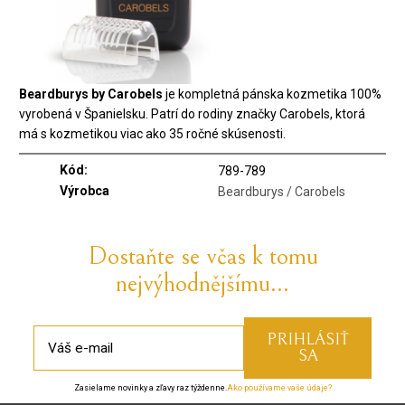
Beardburys by Carobels
je kompletná pánska kozmetika 100%
vyrobená v Španielsku. Patrí do rodiny značky Carobels, ktorá
má s kozmetikou viac ako 35 ročné skúsenosti.
Kód:
789-789
Výrobca
Beardburys / Carobels
Dostaňte se včas k tomu
nejvýhodnějšímu...
Zasielame novinky a zľavy raz týždenne.
Ako používame vaše údaje?