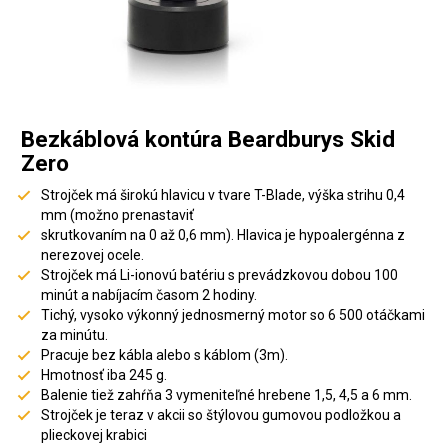
Bezkáblová kontúra Beardburys Skid
Zero
Strojček má širokú hlavicu v tvare T-Blade, výška strihu 0,4
mm (možno prenastaviť
skrutkovaním na 0 až 0,6 mm). Hlavica je hypoalergénna z
nerezovej ocele.
Strojček má Li-ionovú batériu s prevádzkovou dobou 100
minút a nabíjacím časom 2 hodiny.
Tichý, vysoko výkonný jednosmerný motor so 6 500 otáčkami
za minútu.
Pracuje bez kábla alebo s káblom (3m).
Hmotnosť iba 245 g.
Balenie tiež zahŕňa 3 vymeniteľné hrebene 1,5, 4,5 a 6 mm.
Strojček je teraz v akcii so štýlovou gumovou podložkou a
plieckovej krabici