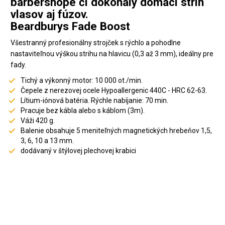
barbershope či dokonalý domáci strih
vlasov aj fúzov.
Beardburys Fade Boost
Všestranný profesionálny strojček s rýchlo a pohodlne
nastaviteľnou výškou strihu na hlavicu (0,3 až 3 mm), ideálny pre
fady.
Tichý a výkonný motor: 10 000 ot./min.
Čepele z nerezovej ocele Hypoallergenic 440C - HRC 62-63.
Lítium-iónová batéria. Rýchle nabíjanie: 70 min.
Pracuje bez kábla alebo s káblom (3m).
Váži 420 g.
Balenie obsahuje 5 meniteľných magnetických hrebeňov 1,5,
3, 6, 10 a 13 mm.
dodávaný v štýlovej plechovej krabici