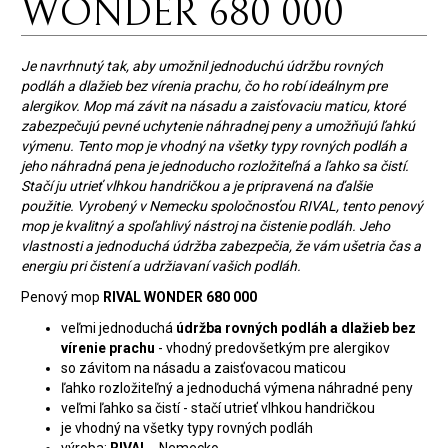
WONDER 680 000
Je navrhnutý tak, aby umožnil jednoduchú údržbu rovných
podláh a dlažieb bez vírenia prachu, čo ho robí ideálnym pre
alergikov. Mop má závit na násadu a zaisťovaciu maticu, ktoré
zabezpečujú pevné uchytenie náhradnej peny a umožňujú ľahkú
výmenu.
Tento mop je vhodný na všetky typy rovných podláh a
jeho náhradná pena je jednoducho rozložiteľná a ľahko sa čistí.
Stačí ju utrieť vlhkou handričkou a je pripravená na ďalšie
použitie.
Vyrobený v Nemecku spoločnosťou RIVAL, tento penový
mop je kvalitný a spoľahlivý nástroj na čistenie podláh. Jeho
vlastnosti a jednoduchá údržba zabezpečia, že vám ušetria čas a
energiu pri čistení a udržiavaní vašich podláh.
Penový mop
RIVAL WONDER 680 000
veľmi jednoduchá
údržba rovných podláh a dlažieb bez
vírenie prachu
- vhodný predovšetkým pre alergikov
so závitom na násadu a zaisťovacou maticou
ľahko rozložiteľný a jednoduchá výmena náhradné peny
veľmi ľahko sa čistí - stačí utrieť vlhkou handričkou
je vhodný na všetky typy rovných podláh