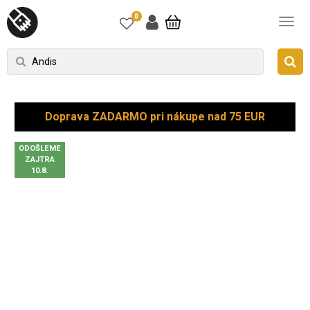
0
Doprava ZADARMO pri nákupe nad 75 EUR
ODOŠLEME
ZAJTRA
10.8.