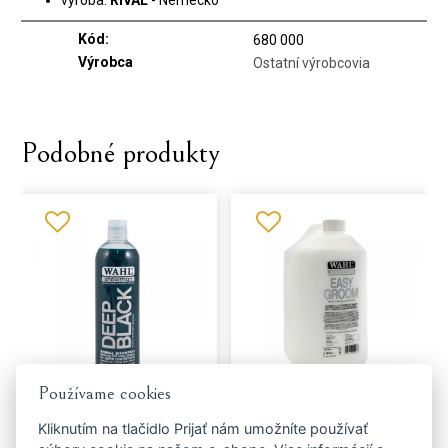
výroba:
RIVAL
- Nemecko
Kód:
680 000
Výrobca
Ostatní výrobcovia
Podobné produkty
Používame cookies
Šampón WAHL Deep Black
Kondicionér WAHL Easy Groom
2999-7510
2999-7590
Kliknutím na tlačidlo
Prijať
nám umožníte používať