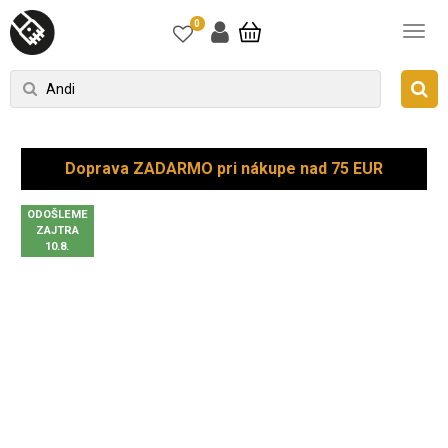
0
Doprava ZADARMO pri nákupe nad 75 EUR
ODOŠLEME
ZAJTRA
10.8.