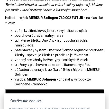
Tento holiaci strojček zanecháva veľmi kvalitný dojem a je ideálny
pre mužov, ktorí preferujú holenie klasickým spôsobom.
Holiaci strojček
MERKUR Solingen 760 002 FUTUR -
na klasické
žiletky
veľmi kvalitné, kovový, nerezový holiaci strojček
povrchová úprava: matný nerez
uchytenie žiletky: Duo Clip - jednoduchá a rýchla
manipulácia
patentovaný systém - možnosť jemné regulácie predpätie
žiletky - spevňuje žiletku a predlžuje jej životnosť
vhodný pre všetky bežné typy klasických žiletiek
uložený v plechovom boxe s molitanovou výplňou
súčasťou balenia je krabička s 10-tich žiletkami MERKUR
Solingen
výroba:
MERKUR Solingen
- originálny výrobok zo
Solingene - Nemecko
Používame cookies