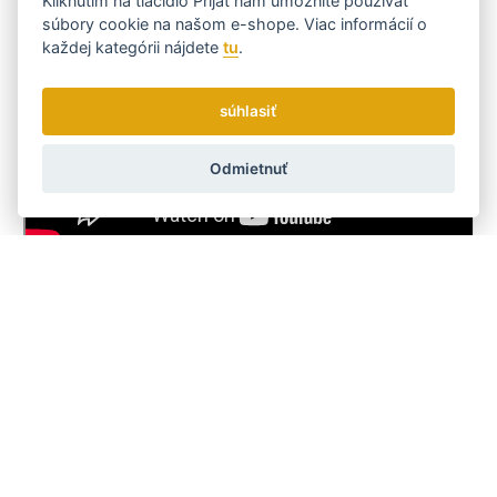
Kliknutím na tlačidlo
Prijať
nám umožníte používať
súbory cookie na našom e-shope. Viac informácií o
každej kategórii nájdete
tu
.
súhlasiť
Odmietnuť
Kód:
760 002
Výrobca
MERKUR Solingen
Typ holení
Žiletkou
ÁNO
Dostaňte se včas k tomu