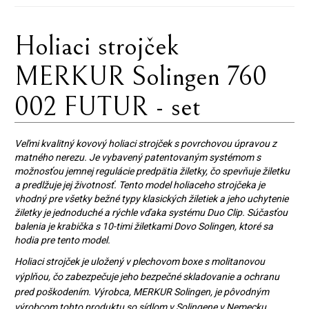
Holiaci strojček
MERKUR Solingen 760
002 FUTUR - set
Veľmi kvalitný kovový holiaci strojček s povrchovou úpravou z
matného nerezu. Je vybavený patentovaným systémom s
možnosťou jemnej regulácie predpätia žiletky, čo spevňuje žiletku
a predlžuje jej životnosť. Tento model holiaceho strojčeka je
vhodný pre všetky bežné typy klasických žiletiek a jeho uchytenie
žiletky je jednoduché a rýchle vďaka systému Duo Clip. Súčasťou
balenia je krabička s 10-timi žiletkami Dovo Solingen, ktoré sa
hodia pre tento model.
Holiaci strojček je uložený v plechovom boxe s molitanovou
výplňou, čo zabezpečuje jeho bezpečné skladovanie a ochranu
pred poškodením. Výrobca, MERKUR Solingen, je pôvodným
výrobcom tohto produktu so sídlom v Solingene v Nemecku.