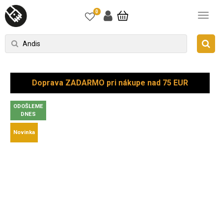
0
Doprava ZADARMO pri nákupe nad 75 EUR
ODOŠLEME
DNES
Novinka