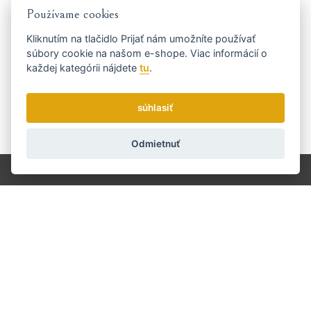
Používame cookies
Dostaňte se včas k tomu
Kliknutím na tlačidlo
Prijať
nám umožníte používať
súbory cookie na našom e-shope. Viac informácií o
nejvýhodnějšímu...
každej kategórii nájdete
tu
.
súhlasiť
Odmietnuť
Zasielame novinky a zľavy raz týždenne.
Ako používame vaše údaje?
Doprava a platba
Blog
Brúsenie
Servis
Kontakt
O nás
Obchodné podmienky