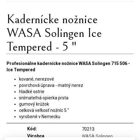
Kadernícke nožnice
WASA Solingen Ice
Tempered - 5 "
Profesionálne kadernícke nožnice WASA Solingen 715 506 -
Ice Tempered
kované, nerezové
povrchová úprava - matný nerez
hladké ostrie
snímateľná opierka prsta
gumový krúžok
celková veľkosť nožníc 5 "
vyrobené v Nemecku
Kód:
70213
Výrobca
WASA Solingen