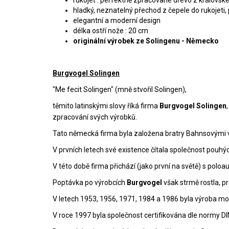
hladký, neznatelný přechod z čepele do rukojeti
elegantní a moderní design
délka ostří nože : 20 cm
originální výrobek ze Solingenu - Německo
Burgvogel Solingen
"Me fecit Solingen" (mně stvořil Solingen),
těmito latinskými slovy říká firma
Burgvogel Solingen
zpracování svých výrobků.
Tato německá firma byla založena bratry Bahnsovými v
V prvních letech své existence čítala společnost pouh
V této době firma přichází (jako první na světě) s pol
Poptávka po výrobcích
Burgvogel
však strmě rostla, p
V letech 1953, 1956, 1971, 1984 a 1986 byla výroba mode
V roce 1997 byla společnost certifikována dle normy DI