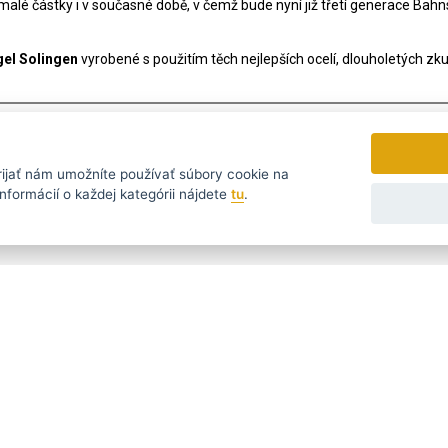
emalé částky i v současné době, v čemž bude nyní již třetí generace Bah
el Solingen
vyrobené s použitím těch nejlepších ocelí, dlouholetých zk
rijať
nám umožníte používať súbory cookie na
nformácií o každej kategórii nájdete
tu
.