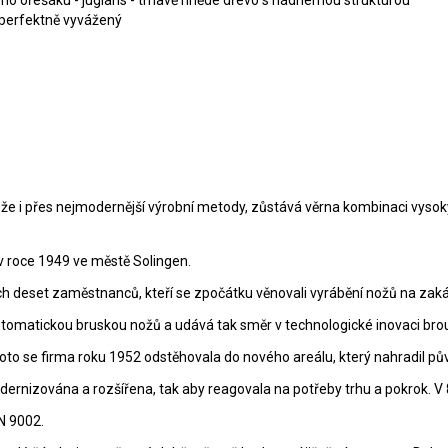
, perfektně vyvážený
, že i přes nejmodernější výrobní metody, zůstává věrna kombinaci vyso
 roce 1949 ve městě Solingen.
ých deset zaměstnanců, kteří se zpočátku věnovali vyrábění nožů na zak
oautomatickou bruskou nožů a udává tak směr v technologické inovaci bro
roto se firma roku 1952 odstěhovala do nového areálu, který nahradil pův
rnizována a rozšířena, tak aby reagovala na potřeby trhu a pokrok. V 80.
N 9002.