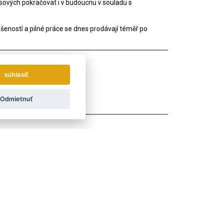
nsových pokračovat i v budoucnu v souladu s
ušeností a pilné práce se dnes prodávají téměř po
súhlasiť
Odmietnuť
ÁNO