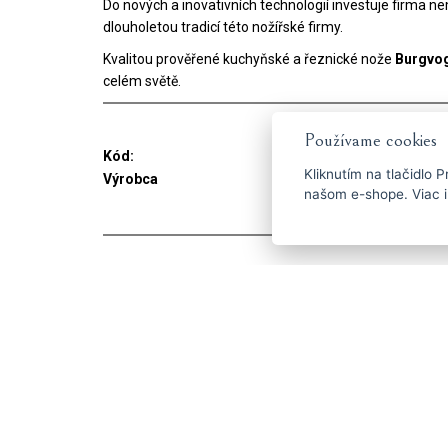
Do nových a inovativních technologií investuje firma n
dlouholetou tradicí této nožířské firmy.
Kvalitou prověřené kuchyňské a řeznické nože
Burgvog
celém světě.
Používame cookies
Kód:
6860.936.20.0
Kliknutím na tlačidlo
P
Výrobca
Burgvogel Solingen
našom e-shope. Viac i
Velikost nože
Veľké (nad 20 cm)