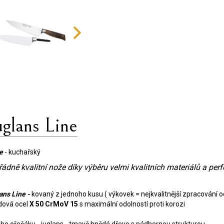
lans Line
ne
- kuchařský
ádně kvalitní nože díky výběru velmi kvalitních materiálů a per
ans Line -
kovaný z jednoho kusu ( výkovek = nejkvalitnější zpracování oc
dová ocel
X 50 CrMoV 15
​​​ s maximální odolností proti korozi
ého ořešáku - juglans - tmavě hnědé dřevo s nádhernou strukturou