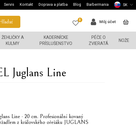
Servis
Kontakt
Doprava a platba
Blog
Barbermania
SK
0
Hľadať
Môj účet
ŽEHLIČKY A
KADERNÍCKE
PÉČE O
NOŽE
KULMY
PRÍSLUŠENSTVO
ZVIERATÁ
Juglans Line
s Line - 20 cm. Profesionální kovaný
s držadlem z královského ořešáku JUGLANS