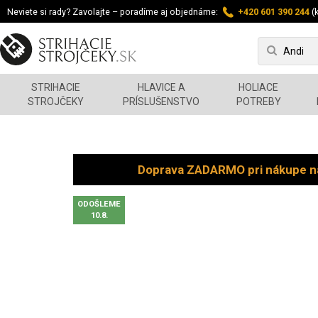
Neviete si rady? Zavolajte – poradíme aj objednáme:
+420 601 390 244
(k
STRIHACIE
HLAVICE A
HOLIACE
STROJČEKY
PRÍSLUŠENSTVO
POTREBY
Doprava ZADARMO pri nákupe n
ODOŠLEME
10.8.