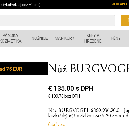
Brúsenie
edykoľvek, aj cez víkend)
PÁNSKA
KEFY A
NOŽNICE
MANIKÚRY
FÉNY
KOZMETIKA
HREBENE
Nůž BURGVOGEL 
ad 75 EUR
€ 135.00 s DPH
€ 109.76 bez DPH
Nůž BURGVOGEL 6860.936.20.0 - Juglan
kuchařský nůž s délkou ostří 20 cm a 
Čítať viac ..