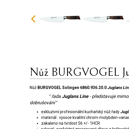
Nůž BURGVOGEL Jug
Nůž
BURGVOGEL Solingen 6860.936.20.0
Juglans Li
řada
Juglans Line
- představuje mimoř
“
dobrušování
“
exkluzivní profesionální kuchařský nůž řady
Jugl
materiál : vysoce kvalitní chrom-molybden-vana
zakaleno na tvrdost 56 +/- 1HCR
rukojeť : perfektně zpracované dřevo z královsk