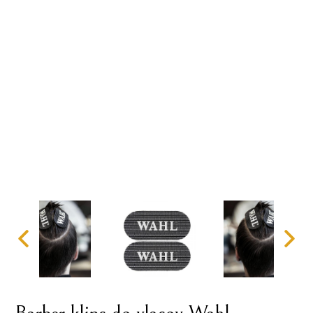
Barber klips do vlasov Wahl