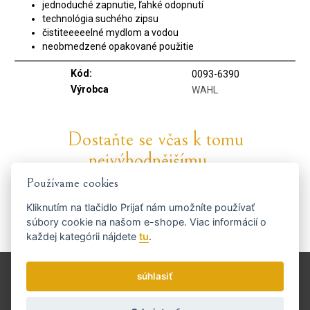
jednoduché zapnutie, ľahké odopnutí
technológia suchého zipsu
čistiteeeeelné mydlom a vodou
neobmedzené opakované použitie
Kód:
0093-6390
Výrobca
WAHL
Dostaňte se včas k tomu
nejvýhodnějšímu...
Používame cookies
Kliknutím na tlačidlo
Prijať
nám umožníte používať
súbory cookie na našom e-shope. Viac informácií o
každej kategórii nájdete
tu
.
Zasielame novinky a zľavy raz týždenne.
Ako používame vaše údaje?
Doprava a platba
súhlasiť
Blog