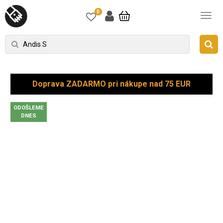
0
Doprava ZADARMO pri nákupe nad 75 EUR
ODOŠLEME
DNES