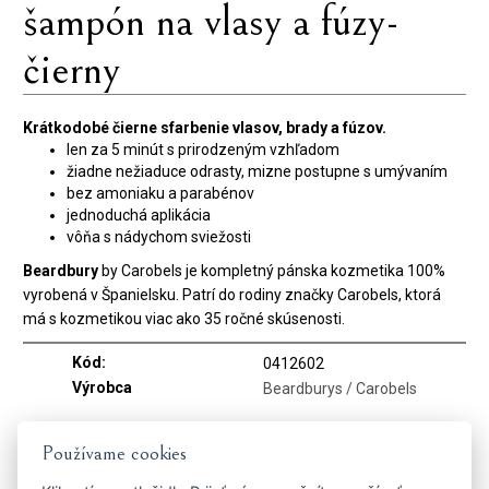
šampón na vlasy a fúzy-
čierny
Krátkodobé čierne sfarbenie vlasov, brady a fúzov.
len za 5 minút s prirodzeným vzhľadom
žiadne nežiaduce odrasty, mizne postupne s umývaním
bez amoniaku a parabénov
jednoduchá aplikácia
vôňa s nádychom sviežosti
Beardbury
by Carobels je kompletný pánska kozmetika 100%
vyrobená v Španielsku. Patrí do rodiny značky Carobels, ktorá
má s kozmetikou viac ako 35 ročné skúsenosti.
Kód:
0412602
Výrobca
Beardburys / Carobels
Používame cookies
Dostaňte se včas k tomu