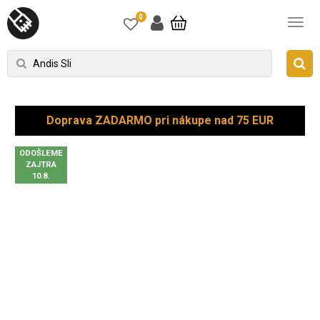
0
Doprava ZADARMO pri nákupe nad 75 EUR
ODOŠLEME
ZAJTRA
10.8.