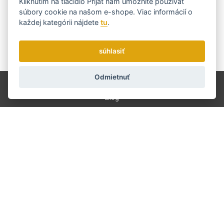
Kliknutím na tlačidlo
Prijať
nám umožníte používať
nejvýhodnějšímu...
súbory cookie na našom e-shope. Viac informácií o
každej kategórii nájdete
tu
.
súhlasiť
Zasielame novinky a zľavy raz týždenne.
Ako používame vaše údaje?
Odmietnuť
Doprava a platba
Blog
Brúsenie
Servis
Kontakt
O nás
Obchodné podmienky
GDPR