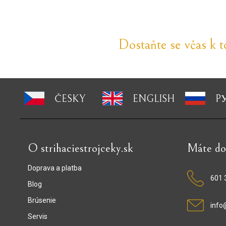
Dostaňte se včas k 
ČESKY
ENGLISH
P
O strihaciestrojceky.sk
Máte do
Doprava a platba
601 
Blog
Brúsenie
info
Servis