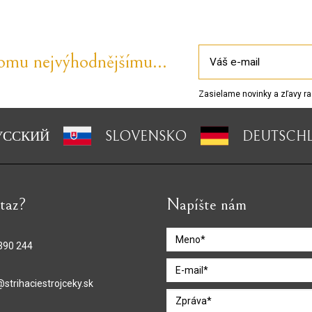
tomu nejvýhodnějšímu...
Zasielame novinky a zľavy ra
УССКИЙ
SLOVENSKO
DEUTSCH
taz?
Napíšte nám
390 244
@strihaciestrojceky.sk