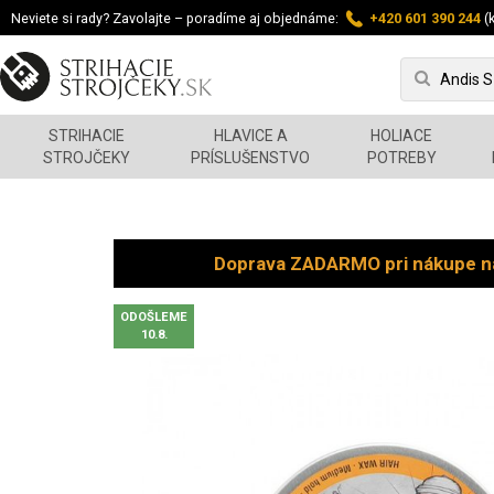
Neviete si rady? Zavolajte – poradíme aj objednáme:
+420 601 390 244
(k
STRIHACIE
HLAVICE A
HOLIACE
STROJČEKY
PRÍSLUŠENSTVO
POTREBY
Doprava ZADARMO pri nákupe n
ODOŠLEME
10.8.