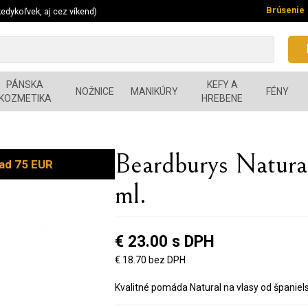
Brúsenie
edykoľvek, aj cez víkend)
PÁNSKA
KEFY A
NOŽNICE
MANIKÚRY
FÉNY
KOZMETIKA
HREBENE
Beardburys Natura
ad 75 EUR
ml.
€ 23.00 s DPH
€ 18.70 bez DPH
Kvalitné pomáda Natural na vlasy od španie