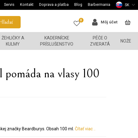
Servis
Kontakt
Doprava a platba
Blog
Barbermania
SK
0
Hľadať
Môj účet
ŽEHLIČKY A
KADERNÍCKE
PÉČE O
NOŽE
KULMY
PRÍSLUŠENSTVO
ZVIERATÁ
l pomáda na vlasy 100
lskej značky Beardburys. Obsah 100 ml.
Čítať viac ..