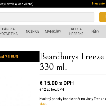
Brúsenie
edykoľvek, aj cez víkend)
PÁNSKA
KEFY A
NOŽNICE
MANIKÚRY
FÉNY
KOZMETIKA
HREBENE
Beardburys Freeze 
ad 75 EUR
330 ml.
€ 15.00 s DPH
€ 12.20 bez DPH
Kvalitný pánsky kondicionér na vlasy Freeze
viac ..