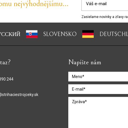
tomu nejvýhodnějšímu...
Zasielame novinky a zľavy ra
УССКИЙ
SLOVENSKO
DEUTSCH
taz?
Napíšte nám
390 244
@strihaciestrojceky.sk