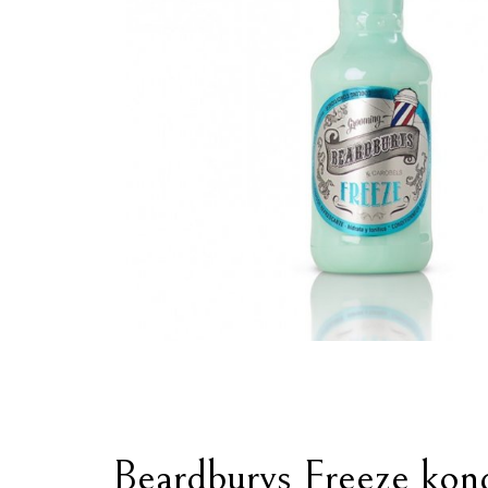
Beardburys Freeze kond