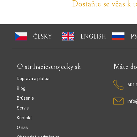
Dostaňte se včas k 
ČESKY
ENGLISH
P
O strihaciestrojceky.sk
Máte do
Doprava a platba
601 
Blog
Brúsenie
info
Servis
Kontakt
O nás