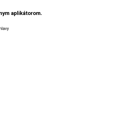
žnym aplikátorom.
hlavy