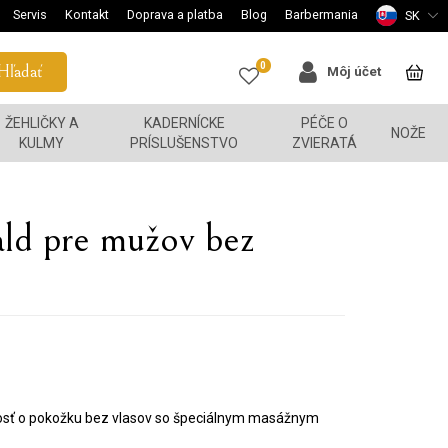
Servis
Kontakt
Doprava a platba
Blog
Barbermania
SK
0
Hľadať
Môj účet
ŽEHLIČKY A
KADERNÍCKE
PÉČE O
NOŽE
KULMY
PRÍSLUŠENSTVO
ZVIERATÁ
ld pre mužov bez
vosť o pokožku bez vlasov so špeciálnym masážnym