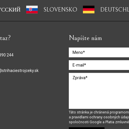
УССКИЙ
SLOVENSKO
DEUTSCH
taz?
Napíšte nám
390 244
@strihaciestrojceky.sk
Táto stránka je chránená program
a
pravidlami ochrany osobných údaj
spoločnosti Google a
Platia zmluvn