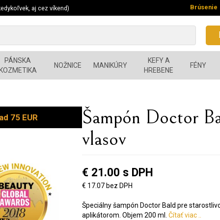
Brúsenie
edykoľvek, aj cez víkend)
PÁNSKA
KEFY A
NOŽNICE
MANIKÚRY
FÉNY
KOZMETIKA
HREBENE
Šampón Doctor Ba
ad 75 EUR
vlasov
€ 21.00 s DPH
€ 17.07 bez DPH
Špeciálny šampón Doctor Bald pre starostli
aplikátorom. Objem 200 ml.
Čítať viac ..