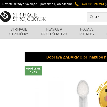
Neviete si rady? Zavolajte – poradíme aj objednáme:
+420 601 390 244
(k
STRIHACIE
HLAVICE A
HOLIACE
STROJČEKY
PRÍSLUŠENSTVO
POTREBY
Doprava ZADARMO pri nákupe n
ODOŠLEME
DNES