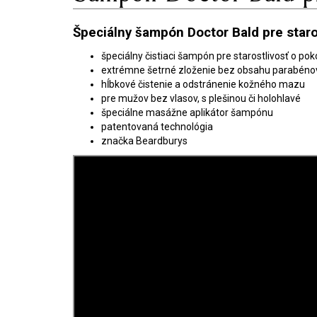
Špeciálny šampón Doctor Bald pre star
špeciálny čistiaci šampón pre starostlivosť o po
extrémne šetrné zloženie bez obsahu parabénov a
hĺbkové čistenie a odstránenie kožného mazu
pre mužov bez vlasov, s plešinou či holohlavé
špeciálne masážne aplikátor šampónu
patentovaná technológia
značka Beardburys