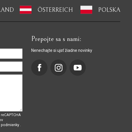
LAND
ÖSTERREICH
POLSKA
Prepojte sa s nami:
Nenechajte si ujsť žiadne novinky
om reCAPTCHA
ov
é podmienky
.