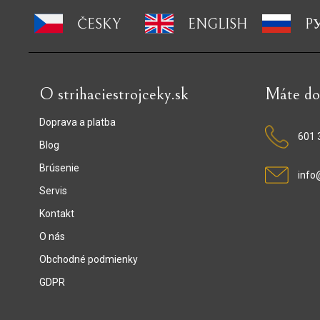
ČESKY
ENGLISH
P
O strihaciestrojceky.sk
Máte do
Doprava a platba
601 
Blog
Brúsenie
info
Servis
Kontakt
O nás
Obchodné podmienky
GDPR