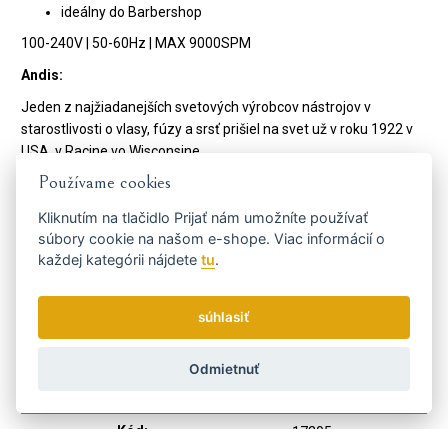
ideálny do Barbershop
100-240V | 50-60Hz | MAX 9000SPM
Andis:
Jeden z najžiadanejších svetových výrobcov nástrojov v
starostlivosti o vlasy, fúzy a srsť prišiel na svet už v roku 1922 v
USA, v Racine vo Wisconsine.
Používame cookies
Zakladateľ tejto rodinnej firmy Matthew Andis, sa v prvých
rokoch špecializoval na strihací strojčeky na vlasy pre domáce i
Kliknutím na tlačidlo
Prijať
nám umožníte používať
profesionálne použitie a na strojčeky na strihanie psov.
súbory cookie na našom e-shope. Viac informácií o
Spoločnosť sa úspešne rozrastala a tak v roku 1971 začal
každej kategórii nájdete
tu
.
rozširovať sortiment o žehličky na vlasy, kulmy, fény aj strojčeky
pre strihanie ostatných domácich zvierat.
V súčasnosti, keď Andis vedie už štvrtá generácia, neprestávajú
súhlasiť
svetový trh zásobovať stále ďalšími inováciami. Majú zhruba 400
zamestnancov a vyváža do 90 krajín sveta.
Ich tiché, ľahké a výkonné strojčeky, fény, kulmy a ďalšie
Odmietnuť
kadernícke potreby sa stali medzi profesionálov v obore
skutočne fenoménom.
Kód:
17205