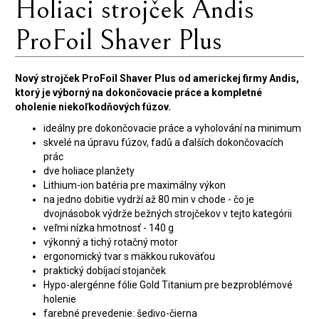
Holiaci strojček Andis
ProFoil Shaver Plus
Nový strojček ProFoil Shaver Plus od americkej firmy Andis,
ktorý je výborný na dokončovacie práce a kompletné
oholenie niekoľkodňových fúzov.
ideálny pre dokončovacie práce a vyholování na minimum
skvelé na úpravu fúzov, fadů a ďalších dokončovacích
prác
dve holiace planžety
Lithium-ion batéria pre maximálny výkon
na jedno dobitie vydrží až 80 min v chode - čo je
dvojnásobok výdrže bežných strojčekov v tejto kategórii
veľmi nízka hmotnosť - 140 g
výkonný a tichý rotačný motor
ergonomický tvar s mäkkou rukoväťou
praktický dobíjací stojanček
Hypo-alergénne fólie Gold Titanium pre bezproblémové
holenie
farebné prevedenie: šedivo-čierna