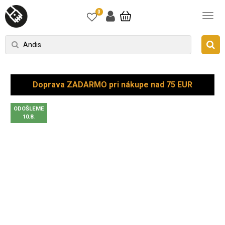
0
Doprava ZADARMO pri nákupe nad 75 EUR
ODOŠLEME
10.8.