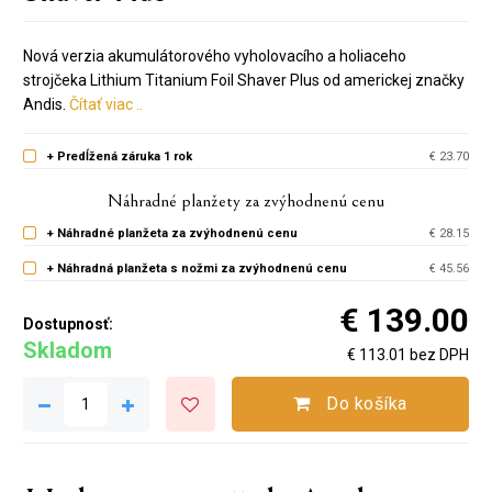
Nová verzia akumulátorového vyholovacího a holiaceho
strojčeka Lithium Titanium Foil Shaver Plus od americkej značky
Andis.
Čítať viac ..
+ Predĺžená záruka 1 rok
€ 23.70
Náhradné planžety za zvýhodnenú cenu
+ Náhradné planžeta za zvýhodnenú cenu
€ 28.15
+ Náhradná planžeta s nožmi za zvýhodnenú cenu
€ 45.56
€ 139.00
Dostupnosť:
Skladom
€ 113.01 bez DPH
Do košíka