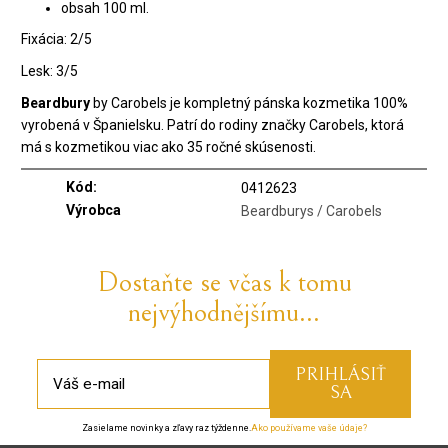
obsah 100 ml.
Fixácia: 2/5
Lesk: 3/5
Beardbury
by Carobels je kompletný pánska kozmetika 100%
vyrobená v Španielsku. Patrí do rodiny značky Carobels, ktorá
má s kozmetikou viac ako 35 ročné skúsenosti.
Kód:
0412623
Výrobca
Beardburys / Carobels
Dostaňte se včas k tomu
nejvýhodnějšímu...
Zasielame novinky a zľavy raz týždenne.
Ako používame vaše údaje?