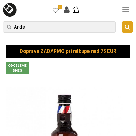
0
Doprava ZADARMO pri nákupe nad 75 EUR
ODOŠLEME
DNES