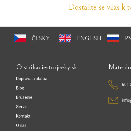
Dostaňte se včas k 
ČESKY
ENGLISH
P
O strihaciestrojceky.sk
Máte do
Doprava a platba
601 
Blog
Brúsenie
info
Servis
Kontakt
O nás