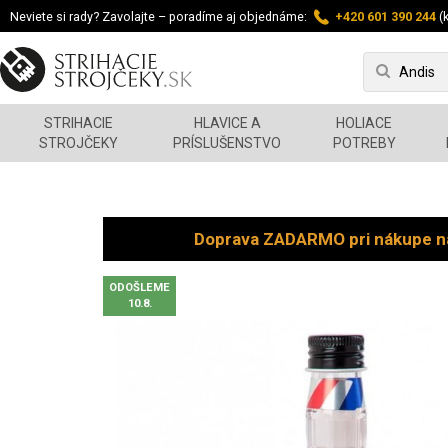
Neviete si rady? Zavolajte – poradíme aj objednáme:
+420 601 390 244
(k
STRIHACIE
HLAVICE A
HOLIACE
STROJČEKY
PRÍSLUŠENSTVO
POTREBY
Doprava ZADARMO pri nákupe n
ODOŠLEME
10.8.