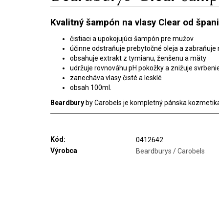
Kvalitný šampón na vlasy Clear od špan
čistiaci a upokojujúci šampón pre mužov
účinne odstraňuje prebytočné oleja a zabraňuje
obsahuje extrakt z tymianu, ženšenu a mäty
udržuje rovnováhu pH pokožky a znižuje svrbeni
zanecháva vlasy čisté a lesklé
obsah 100ml.
Beardbury
by Carobels je kompletný pánska kozmetika 
Kód:
0412642
Výrobca
Beardburys / Carobels