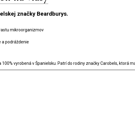
ielskej značky Beardburys.
 rastu mikroorganizmov
e a podráždenie
100% vyrobená v Španielsku. Patrí do rodiny značky Carobels, ktorá má