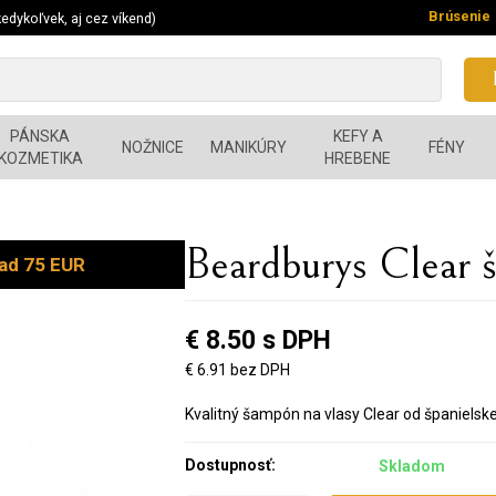
Brúsenie
edykoľvek, aj cez víkend)
PÁNSKA
KEFY A
NOŽNICE
MANIKÚRY
FÉNY
KOZMETIKA
HREBENE
Beardburys Clear 
ad 75 EUR
€ 8.50 s DPH
€ 6.91 bez DPH
Kvalitný šampón na vlasy Clear od španiels
Dostupnosť:
Skladom