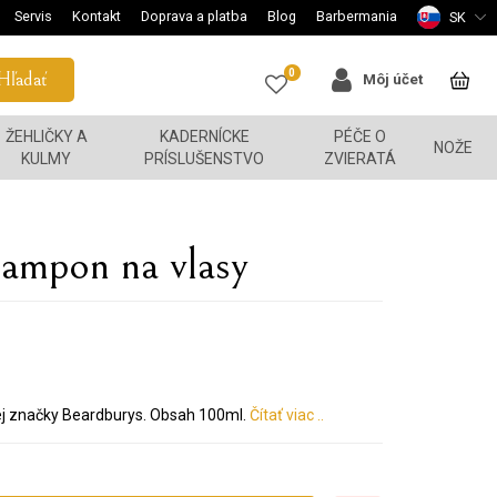
Servis
Kontakt
Doprava a platba
Blog
Barbermania
SK
0
Hľadať
Môj účet
ŽEHLIČKY A
KADERNÍCKE
PÉČE O
NOŽE
KULMY
PRÍSLUŠENSTVO
ZVIERATÁ
šampon na vlasy
kej značky Beardburys. Obsah 100ml.
Čítať viac ..