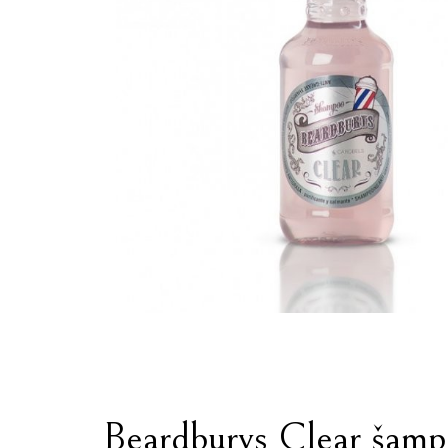
Beardburys Clear šamp