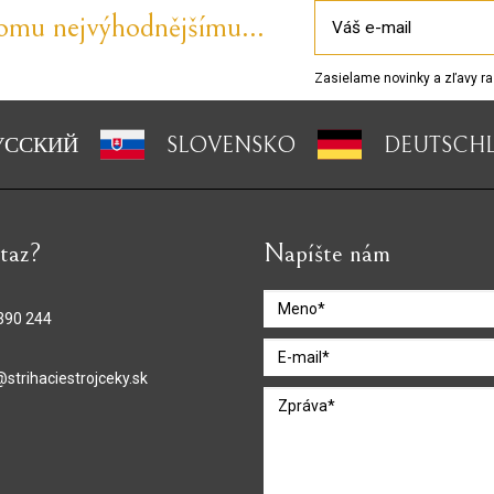
tomu nejvýhodnějšímu...
Zasielame novinky a zľavy ra
УССКИЙ
SLOVENSKO
DEUTSCH
taz?
Napíšte nám
390 244
@strihaciestrojceky.sk