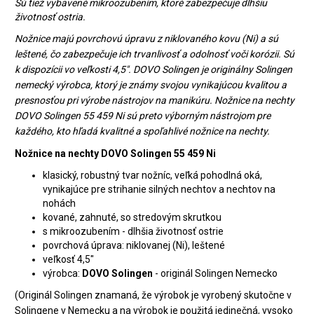
Sú tiež vybavené mikroozubením, ktoré zabezpečuje dlhšiu
životnosť ostria.
Nožnice majú povrchovú úpravu z niklovaného kovu (Ni) a sú
leštené, čo zabezpečuje ich trvanlivosť a odolnosť voči korózii. Sú
k dispozícii vo veľkosti 4,5". DOVO Solingen je originálny Solingen
nemecký výrobca, ktorý je známy svojou vynikajúcou kvalitou a
presnosťou pri výrobe nástrojov na manikúru. Nožnice na nechty
DOVO Solingen 55 459 Ni sú preto výborným nástrojom pre
každého, kto hľadá kvalitné a spoľahlivé nožnice na nechty.
Nožnice na nechty DOVO Solingen 55 459 Ni
klasický, robustný tvar nožníc, veľká pohodlná oká,
vynikajúce pre strihanie silných nechtov a nechtov na
nohách
kované, zahnuté, so stredovým skrutkou
s mikroozubením - dlhšia životnosť ostrie
povrchová úprava: niklovanej (Ni), leštené
veľkosť 4,5"
výrobca:
DOVO Solingen
- originál Solingen Nemecko
(Originál Solingen znamaná, že výrobok je vyrobený skutočne v
Solingene v Nemecku a na výrobok je použitá jedinečná, vysoko