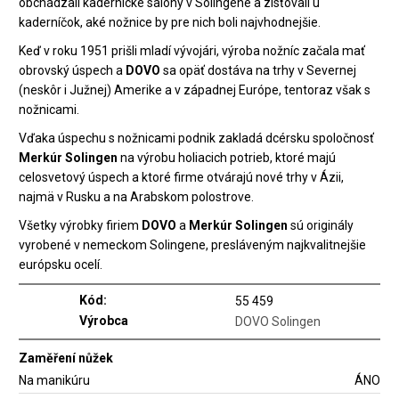
obchádzali kadernícke salóny v Solingene a zisťovali u
kaderníčok, aké nožnice by pre nich boli najvhodnejšie.
Keď v roku 1951 prišli mladí vývojári, výroba nožníc začala mať
obrovský úspech a
DOVO
sa opäť dostáva na trhy v Severnej
(neskôr i Južnej) Amerike a v západnej Európe, tentoraz však s
nožnicami.
Vďaka úspechu s nožnicami podnik zakladá dcérsku spoločnosť
Merkúr Solingen
na výrobu holiacich potrieb, ktoré majú
celosvetový úspech a ktoré firme otvárajú nové trhy v Ázii,
najmä v Rusku a na Arabskom polostrove.
Všetky výrobky firiem
DOVO
a
Merkúr Solingen
sú originály
vyrobené v nemeckom Solingene, presláveným najkvalitnejšie
európsku ocelí.
Kód:
55 459
Výrobca
DOVO Solingen
Zaměření nůžek
Na manikúru
ÁNO