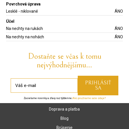
Povrchová úprava
Lesklé - niklované
ÁNO
Účel
Na nechty na rukách
ÁNO
Na nechty na nohách
ÁNO
Dostaňte se včas k tomu
nejvýhodnějšímu...
Zasielame novinky a zľavy raz týždenne.
Ako používame vaše údaje?
Doprava a platba
Blog
Brúsenie