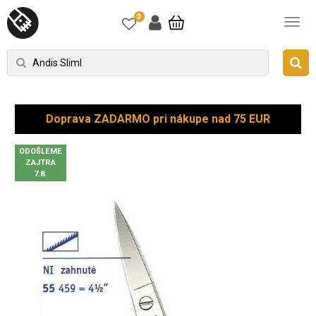
0
Doprava ZADARMO pri nákupe nad 75 EUR
ODOŠLEME
ZAJTRA
7.8.