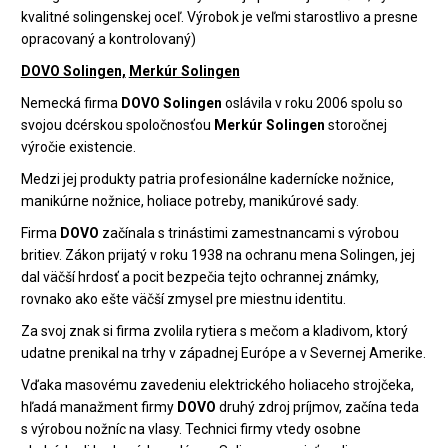
kvalitné solingenskej oceľ. Výrobok je veľmi starostlivo a presne
opracovaný a kontrolovaný)
DOVO Solingen,
Merkúr Solingen
Nemecká firma
DOVO Solingen
oslávila v roku 2006 spolu so
svojou dcérskou spoločnosťou
Merkúr Solingen
storočnej
výročie existencie.
Medzi jej produkty patria profesionálne kadernícke nožnice,
manikúrne nožnice, holiace potreby, manikúrové sady.
Firma
DOVO
začínala s trinástimi zamestnancami s výrobou
britiev. Zákon prijatý v roku 1938 na ochranu mena Solingen, jej
dal väčší hrdosť a pocit bezpečia tejto ochrannej známky,
rovnako ako ešte väčší zmysel pre miestnu identitu.
Za svoj znak si firma zvolila rytiera s mečom a kladivom, ktorý
udatne prenikal na trhy v západnej Európe a v Severnej Amerike.
Vďaka masovému zavedeniu elektrického holiaceho strojčeka,
hľadá manažment firmy
DOVO
druhý zdroj príjmov, začína teda
s výrobou nožníc na vlasy. Technici firmy vtedy osobne