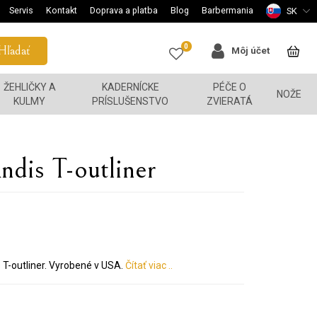
Servis
Kontakt
Doprava a platba
Blog
Barbermania
SK
0
Hľadať
Môj účet
ŽEHLIČKY A
KADERNÍCKE
PÉČE O
NOŽE
KULMY
PRÍSLUŠENSTVO
ZVIERATÁ
ndis T-outliner
 T-outliner. Vyrobené v USA.
Čítať viac ..