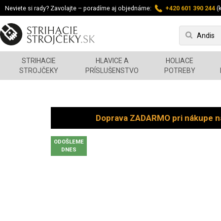
Neviete si rady? Zavolajte – poradíme aj objednáme:
+420 601 390 244
(k
STRIHACIE
HLAVICE A
HOLIACE
STROJČEKY
PRÍSLUŠENSTVO
POTREBY
Doprava ZADARMO pri nákupe n
ODOŠLEME
DNES