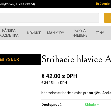
Brúsenie
edykoľvek, aj cez víkend)
PÁNSKA
KEFY A
NOŽNICE
MANIKÚRY
FÉNY
KOZMETIKA
HREBENE
Strihacie hlavice A
ad 75 EUR
€ 42.00 s DPH
€ 34.15 bez DPH
Náhradné strihacie hlavice pre strojček Andis
Dostupnosť:
Skladom