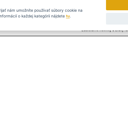
rijať
nám umožníte používať súbory cookie na
tomu nejvýhodnějšímu...
nformácií o každej kategórii nájdete
tu
.
Zasielame novinky a zľavy ra
УССКИЙ
SLOVENSKO
DEUTSCH
taz?
Napíšte nám
390 244
@strihaciestrojceky.sk