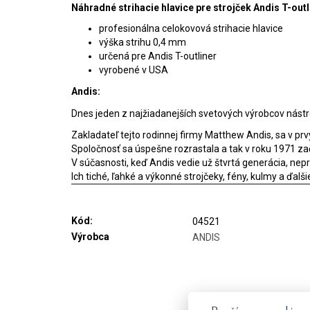
Náhradné strihacie hlavice pre strojček Andis T-outl
profesionálna celokovová strihacie hlavice
výška strihu 0,4 mm
určená pre Andis T-outliner
vyrobené v USA
Andis:
Dnes jeden z najžiadanejších svetových výrobcov nástrojo
Zakladateľ tejto rodinnej firmy Matthew Andis, sa v prvý
Spoločnosť sa úspešne rozrastala a tak v roku 1971 zača
V súčasnosti, keď Andis vedie už štvrtá generácia, ne
Ich tiché, ľahké a výkonné strojčeky, fény, kulmy a ďa
Kód:
04521
Výrobca
ANDIS