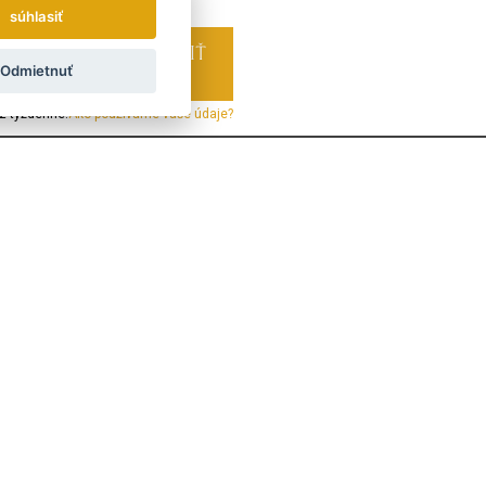
súhlasiť
Odmietnuť
z týždenne.
Ako používame vaše údaje?
LAND
ÖSTERREICH
POLSKA
Prepojte sa s nami:
Nenechajte si ujsť žiadne novinky