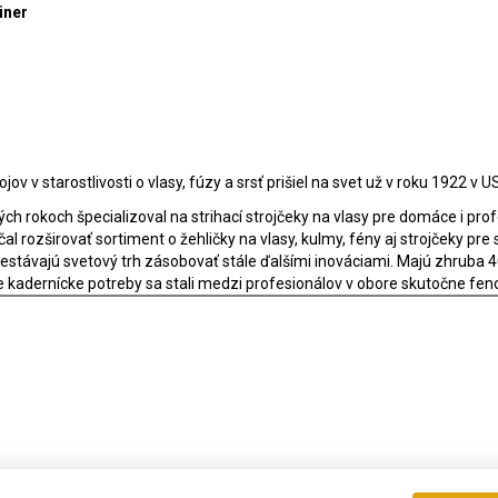
iner
v v starostlivosti o vlasy, fúzy a srsť prišiel na svet už v roku 1922 v 
ch rokoch špecializoval na strihací strojčeky na vlasy pre domáce i prof
l rozširovať sortiment o žehličky na vlasy, kulmy, fény aj strojčeky pre
prestávajú svetový trh zásobovať stále ďalšími inováciami. Majú zhruba 
lšie kadernícke potreby sa stali medzi profesionálov v obore skutočne 