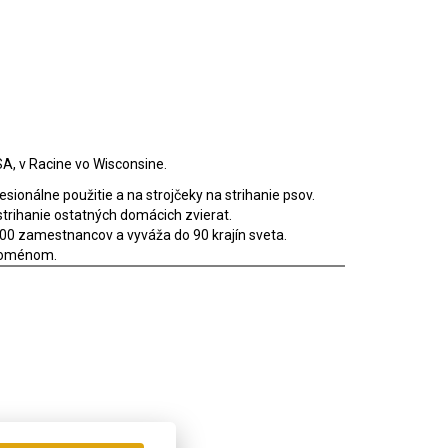
USA, v Racine vo Wisconsine.
esionálne použitie a na strojčeky na strihanie psov.
 strihanie ostatných domácich zvierat.
400 zamestnancov a vyváža do 90 krajín sveta.
fenoménom.