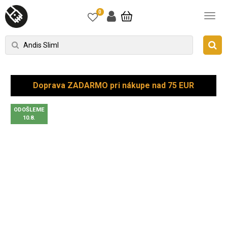
0
Doprava ZADARMO pri nákupe nad 75 EUR
ODOŠLEME
10.8.