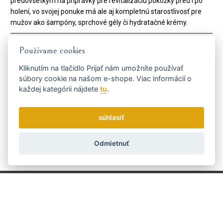
predovšetkým na prípravky pre revitalizáciu pokožky pred i po
holení, vo svojej ponuke má ale aj kompletnú starostlivosť pre
mužov ako šampóny, sprchové gély či hydratačné krémy.
Kód:
5462
Používame cookies
Výrobca
Recipe for men
Kliknutím na tlačidlo
Prijať
nám umožníte používať
súbory cookie na našom e-shope. Viac informácií o
Dostaňte se včas k tomu
každej kategórii nájdete
tu
.
nejvýhodnějšímu...
súhlasiť
Odmietnuť
Zasielame novinky a zľavy raz týždenne.
Ako používame vaše údaje?
Doprava a platba
Blog
Brúsenie