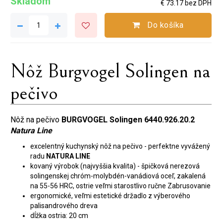
Skladom
€ 73.17 bez DPH
Do košíka
Nôž Burgvogel Solingen na
pečivo
Nôž na pečivo
BURGVOGEL Solingen 6440.926.20.2
Natura Line
excelentný kuchynský nôž na pečivo - perfektne vyvážený
radu
NATURA LINE
kovaný výrobok (najvyššia kvalita) - špičková nerezová
solingenskej chróm-molybdén-vanádiová oceľ, zakalená
na 55-56 HRC, ostrie veľmi starostlivo ručne Zabrusovanie
ergonomické, veľmi estetické držadlo z výberového
palisandrového dreva
dĺžka ostria: 20 cm