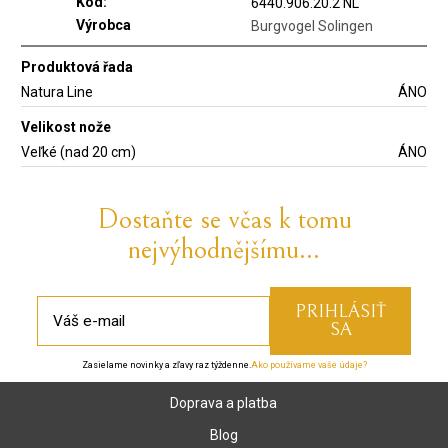
Kód:
6440.906.20.2 NL
Výrobca
Burgvogel Solingen
Produktová řada
Natura Line
ÁNO
Velikost nože
Veľké (nad 20 cm)
ÁNO
Dostaňte se včas k tomu
nejvýhodnějšímu...
Zasielame novinky a zľavy raz týždenne.
Ako používame vaše údaje?
Doprava a platba
Blog