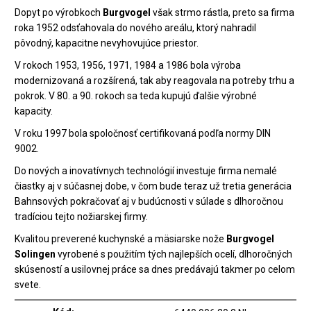
Dopyt po výrobkoch
Burgvogel
však strmo rástla, preto sa firma
roka 1952 odsťahovala do nového areálu, ktorý nahradil
pôvodný, kapacitne nevyhovujúce priestor.
V rokoch 1953, 1956, 1971, 1984 a 1986 bola výroba
modernizovaná a rozšírená, tak aby reagovala na potreby trhu a
pokrok. V 80. a 90. rokoch sa teda kupujú ďalšie výrobné
kapacity.
V roku 1997 bola spoločnosť certifikovaná podľa normy DIN
9002.
Do nových a inovatívnych technológií investuje firma nemalé
čiastky aj v súčasnej dobe, v čom bude teraz už tretia generácia
Bahnsových pokračovať aj v budúcnosti v súlade s dlhoročnou
tradíciou tejto nožiarskej firmy.
Kvalitou preverené kuchynské a mäsiarske nože
Burgvogel
Solingen
vyrobené s použitím tých najlepších ocelí, dlhoročných
skúseností a usilovnej práce sa dnes predávajú takmer po celom
svete.