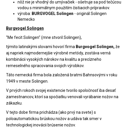
nôž nie je vhodný do umývačiek - ošetruje sa pod tečúcou
vodou s minimálnym použitím čistiacich prípravkov.
výroba:
BURGVOGEL Solingen
- originál Solingen
Nemecko
Burgvogel Solingen
"Me fecit Solingen" (mne stvoril Solingen),
týmito latinskými slovami hovorí firma
Burgvogel Solingen,
že
aj napriek najmodernejšie výrobné metódy, zostáva verná
kombinácii vysokých nárokov na kvalitu a precízneho
remeselného spracovania svojich výrobkov.
Táto nemecká firma bola založená bratmi Bahnsovými v roku
1949 v meste Solingen.
V prvých rokoch svojej existencie tvorilo spoločnosť iba desať
zamestnancov, ktorí sa spočiatku venovali vyrábanie nožov na
zákazku.
V tejto dobe firma prichádza (ako prvý na svete) s
poloautomatickou brúskou nožov a udáva tak smer v
technologickej inovácii brúsenie nožov.