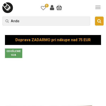
0
Doprava ZADARMO pri nákupe nad 75 EUR
ODOŠLEME
10.8.