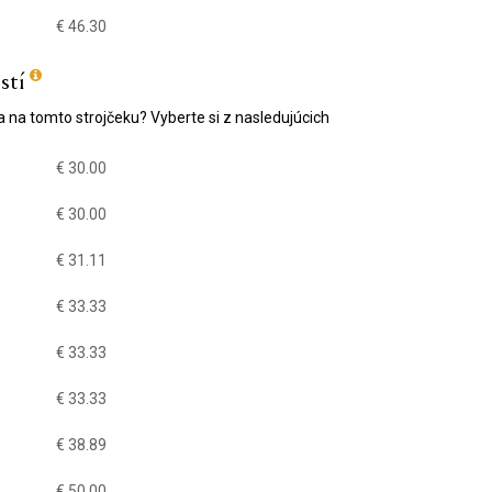
€ 46.30
stí
a na tomto strojčeku? Vyberte si z nasledujúcich
€ 30.00
€ 30.00
€ 31.11
€ 33.33
€ 33.33
€ 33.33
€ 38.89
€ 50.00