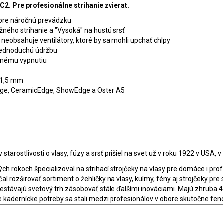
C2. Pre profesionálne strihanie zvierat.
 pre náročnú prevádzku
žného strihanie a "Vysoká" na hustú srsť
neobsahuje ventilátory, ktoré by sa mohli upchať chlpy
 jednoduchú údržbu
odnému vypnutiu
u 1,5 mm
Edge, CeramicEdge, ShowEdge a Oster A5
tarostlivosti o vlasy, fúzy a srsť prišiel na svet už v roku 1922 v USA, 
ch rokoch špecializoval na strihací strojčeky na vlasy pre domáce i prof
l rozširovať sortiment o žehličky na vlasy, kulmy, fény aj strojčeky pre
prestávajú svetový trh zásobovať stále ďalšími inováciami. Majú zhruba 
lšie kadernícke potreby sa stali medzi profesionálov v obore skutočne 