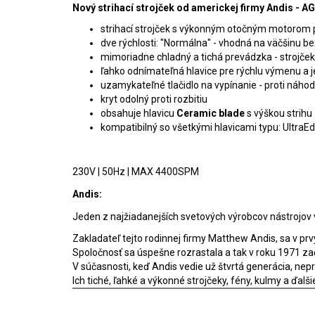
Nový strihací strojček od americkej firmy Andis - AG
strihací strojček s výkonným otočným motorom
dve rýchlosti: "Normálna" - vhodná na väčšinu be
mimoriadne chladný a tichá prevádzka - strojček 
ľahko odnímateľná hlavice pre rýchlu výmenu a
uzamykateľné tlačidlo na vypínanie - proti náh
kryt odolný proti rozbitiu
obsahuje hlavicu
Ceramic blade
s výškou strih
kompatibilný so všetkými hlavicami typu: Ultra
230V | 50Hz | MAX 4400SPM
Andis:
Jeden z najžiadanejších svetových výrobcov nástrojov v s
Zakladateľ tejto rodinnej firmy Matthew Andis, sa v prvý
Spoločnosť sa úspešne rozrastala a tak v roku 1971 zača
V súčasnosti, keď Andis vedie už štvrtá generácia, ne
Ich tiché, ľahké a výkonné strojčeky, fény, kulmy a ďa