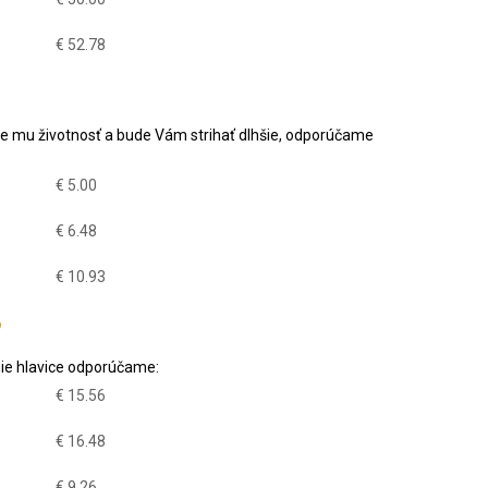
€ 52.78
ite mu životnosť a bude Vám strihať dlhšie, odporúčame
€ 5.00
€ 6.48
€ 10.93
nie hlavice odporúčame:
€ 15.56
€ 16.48
€ 9.26