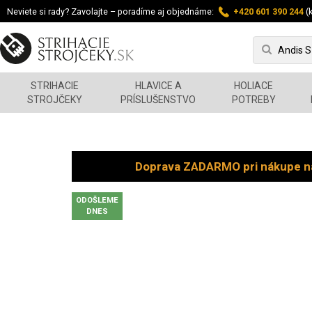
Neviete si rady? Zavolajte – poradíme aj objednáme:
+420 601 390 244
(k
STRIHACIE
HLAVICE A
HOLIACE
STROJČEKY
PRÍSLUŠENSTVO
POTREBY
Doprava ZADARMO pri nákupe n
ODOŠLEME
DNES