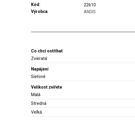
Kód:
22610
Výrobca
ANDIS
Co chci ostříhat
Zvieratá
Napájení
Sieťové
Velikost zvířete
Malá
Stredná
Veľká