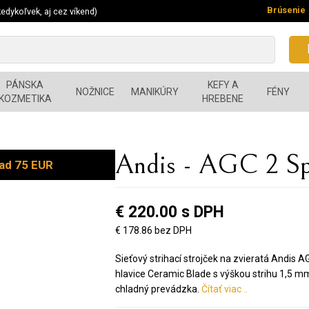
Brúsenie
edykoľvek, aj cez víkend)
PÁNSKA
KEFY A
NOŽNICE
MANIKÚRY
FÉNY
KOZMETIKA
HREBENE
Andis - AGC 2 S
ad 75 EUR
€ 220.00 s DPH
€ 178.86 bez DPH
Sieťový strihací strojček na zvieratá Andis 
hlavice Ceramic Blade s výškou strihu 1,5 mm
chladný prevádzka.
Čítať viac ..