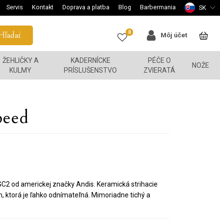
Servis
Kontakt
Doprava a platba
Blog
Barbermania
SK
0
Hľadať
Môj účet
ŽEHLIČKY A
KADERNÍCKE
PÉČE O
NOŽE
KULMY
PRÍSLUŠENSTVO
ZVIERATÁ
peed
AGC2 od americkej značky Andis. Keramická strihacie
, ktorá je ľahko odnímateľná. Mimoriadne tichý a