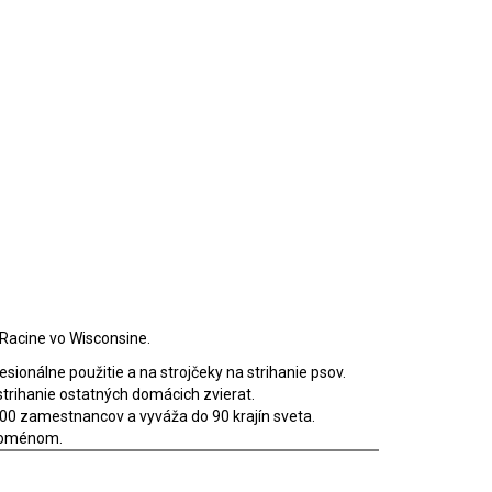
v Racine vo Wisconsine.
esionálne použitie a na strojčeky na strihanie psov.
 strihanie ostatných domácich zvierat.
400 zamestnancov a vyváža do 90 krajín sveta.
fenoménom.