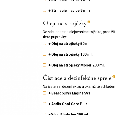
+ Strihacie hlavice 9 mm
Oleje na strojčeky
Nezabudnite na olejovanie strojčeka, predĺž
tieto prípravky:
+ Olej na strojčeky 50 ml.
+ Olej na strojčeky 100 ml.
+ Olej na strojčeky Moser 200 ml.
Čistiace a dezinfekčné spreje
Na čistenie, dezinfekciu a okamžité schlade
+ Beardburys Engine 5v1
+ Andis Cool Care Plus
+ Wahl Blade Ice 200 ml.