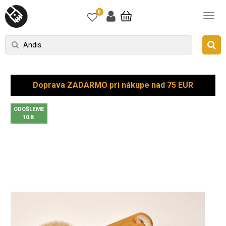
0
Doprava ZADARMO pri nákupe nad 75 EUR
ODOŠLEME
10.8.