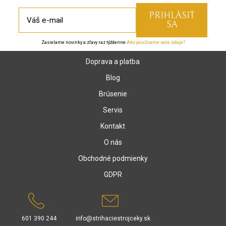
Zasielame novinky a zľavy raz týždenne.
Ako používame vaše údaje?
Doprava a platba
Blog
Brúsenie
Servis
Kontakt
O nás
Obchodné podmienky
GDPR
601 390 244
info@strihaciestrojceky.sk