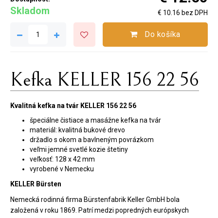
Skladom
€ 10.16 bez DPH
Do košíka
Kefka KELLER 156 22 56
Kvalitná kefka na tvár KELLER 156 22 56
špeciálne čistiace a masážne kefka na tvár
materiál: kvalitná bukové drevo
držadlo s okom a bavlneným povrázkom
veľmi jemné svetlé kozie štetiny
veľkosť: 128 x 42 mm
vyrobené v Nemecku
KELLER Bürsten
Nemecká rodinná firma Bürstenfabrik Keller GmbH bola
založená v roku 1869. Patrí medzi popredných európskych