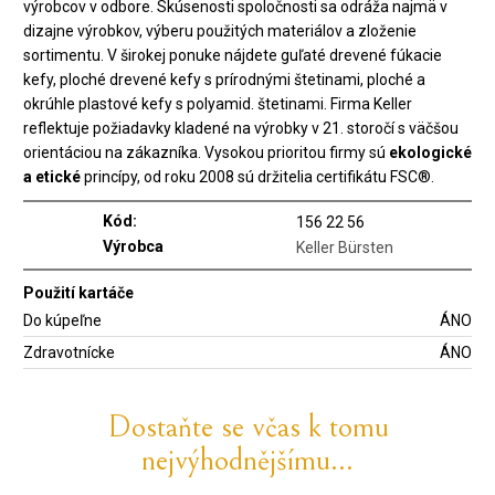
výrobcov v odbore. Skúsenosti spoločnosti sa odráža najmä v
dizajne výrobkov, výberu použitých materiálov a zloženie
sortimentu. V širokej ponuke nájdete guľaté drevené fúkacie
kefy, ploché drevené kefy s prírodnými štetinami, ploché a
okrúhle plastové kefy s polyamid. štetinami. Firma Keller
reflektuje požiadavky kladené na výrobky v 21. storočí s väčšou
orientáciou na zákazníka. Vysokou prioritou firmy sú
ekologické
a etické
princípy, od roku 2008 sú držitelia certifikátu FSC®.
Kód:
156 22 56
Výrobca
Keller Bürsten
Použití kartáče
Do kúpeľne
ÁNO
Zdravotnícke
ÁNO
Dostaňte se včas k tomu
nejvýhodnějšímu...