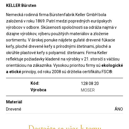
KELLER Bürsten
Nemecká rodinná firma Bürstenfabrik Keller GmbH bola
založená v roku 1869. Patrí medzi popredných európskych
výrobcov v odbore. Skúsenosti spoločnosti sa odráža najmä v
dizajne výrobkov, výberu použitých materiálov a zloženie
sortimentu. V širokej ponuke nájdete guľaté drevené fúkacie
kefy, ploché drevené kefy s prírodnými štetinami, ploché a
okrúhle plastové kefy s polyamid. štetinami. Firma Keller
reflektuje požiadavky kladené na výrobky v 21. storočí s väčšou
orientáciou na zákazníka. Vysokou prioritou firmy sú
ekologické
a etické
princípy, od roku 2008 sú držitelia certifikátu FSC®.
Kód:
128 08 20
Výrobca
MOSER
Materiál
Drevené
ÁNO
Dostaňte se včas k tomu