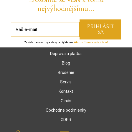
nejvýhodnějšímu...
Zasielame novinky a zľavy raz týždenne.
Ako používame vaše údaje?
Doprava a platba
Blog
Brúsenie
Servis
Kontakt
O nás
Obchodné podmienky
GDPR