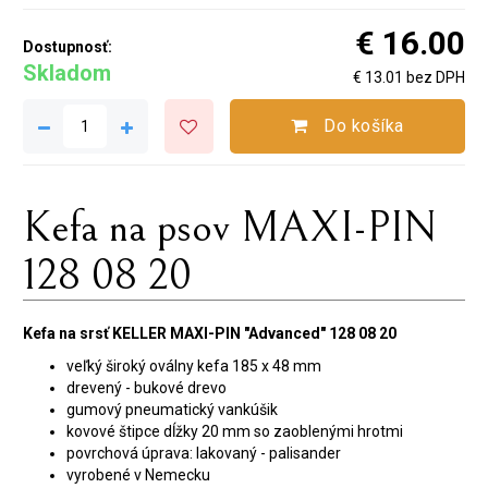
€ 16.00
Dostupnosť:
Skladom
€ 13.01 bez DPH
Do košíka
Kefa na psov MAXI-PIN
128 08 20
Kefa na srsť KELLER MAXI-PIN "Advanced" 128 08 20
veľký široký oválny kefa 185 x 48 mm
drevený - bukové drevo
gumový pneumatický vankúšik
kovové štipce dĺžky 20 mm so zaoblenými hrotmi
povrchová úprava: lakovaný - palisander
vyrobené v Nemecku