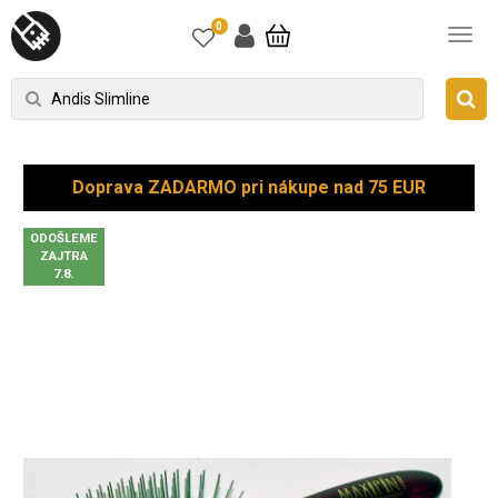
0
Doprava ZADARMO pri nákupe nad 75 EUR
ODOŠLEME
ZAJTRA
7.8.