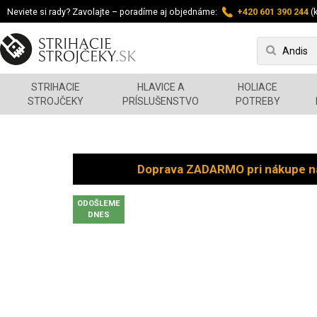
Neviete si rady? Zavolajte – poradíme aj objednáme:
+420 601 390 244
(k
STRIHACIE
HLAVICE A
HOLIACE
STROJČEKY
PRÍSLUŠENSTVO
POTREBY
Doprava ZADARMO pri nákupe n
ODOŠLEME
DNES