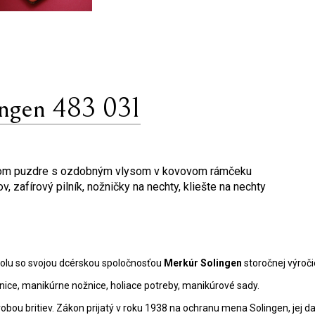
ngen 483 031
nom puzdre s ozdobným vlysom v kovovom rámčeku
v, zafírový pilník, nožničky na nechty, kliešte na nechty
polu so svojou dcérskou spoločnosťou
Merkúr Solingen
storočnej výroči
nice, manikúrne nožnice, holiace potreby, manikúrové sady.
bou britiev. Zákon prijatý v roku 1938 na ochranu mena Solingen, jej da