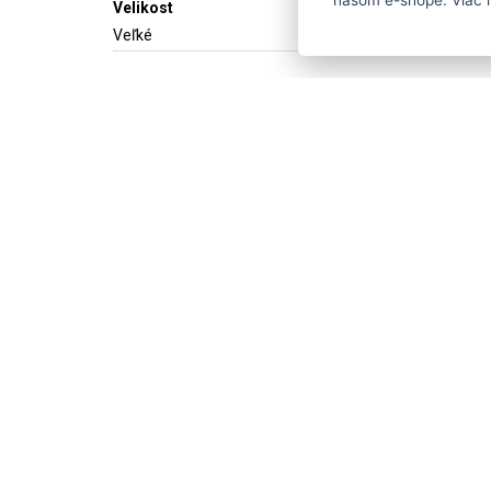
našom e-shope. Viac i
Velikost
Veľké
Dostaňte se včas k 
ČESKY
ENGLISH
P
O strihaciestrojceky.sk
Máte do
Doprava a platba