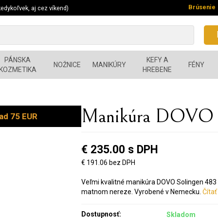
Brúsenie
edykoľvek, aj cez víkend)
PÁNSKA
KEFY A
NOŽNICE
MANIKÚRY
FÉNY
KOZMETIKA
HREBENE
Manikúra DOVO S
ad 75 EUR
€ 235.00 s DPH
€ 191.06 bez DPH
Veľmi kvalitné manikúra DOVO Solingen 483 
matnom nereze. Vyrobené v Nemecku.
Čítať 
Dostupnosť:
Skladom