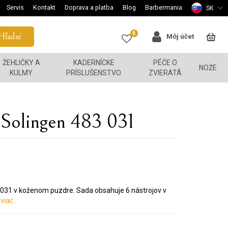
Servis
Kontakt
Doprava a platba
Blog
Barbermania
SK
0
Hľadať
Môj účet
ŽEHLIČKY A
KADERNÍCKE
PÉČE O
NOŽE
KULMY
PRÍSLUŠENSTVO
ZVIERATÁ
olingen 483 031
031 v koženom puzdre. Sada obsahuje 6 nástrojov v
viac ..