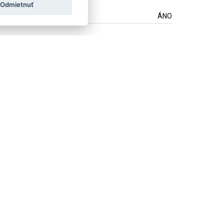
Odmietnuť
ÁNO
z týždenne.
Ako používame vaše údaje?
LAND
ÖSTERREICH
POLSKA
Prepojte sa s nami:
Nenechajte si ujsť žiadne novinky