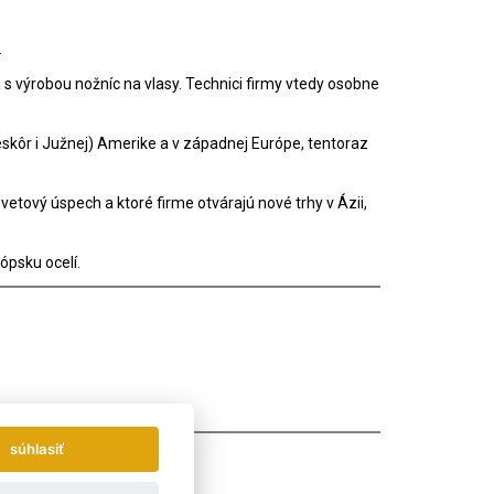
.
 s výrobou nožníc na vlasy. Technici firmy vtedy osobne
eskôr i Južnej) Amerike a v západnej Európe, tentoraz
vetový úspech a ktoré firme otvárajú nové trhy v Ázii,
ópsku ocelí.
súhlasiť