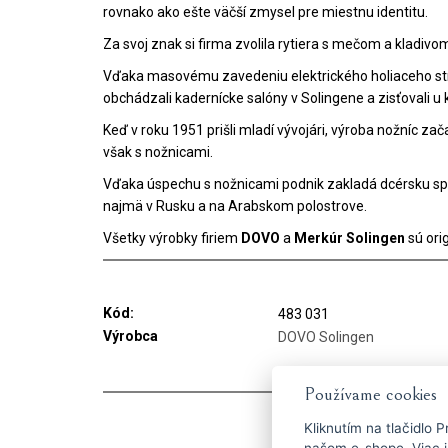
rovnako ako ešte väčší zmysel pre miestnu identitu.
Za svoj znak si firma zvolila rytiera s mečom a kladivo
Vďaka masovému zavedeniu elektrického holiaceho s
obchádzali kadernícke salóny v Solingene a zisťovali u 
Keď v roku 1951 prišli mladí vývojári, výroba nožníc z
však s nožnicami.
Vďaka úspechu s nožnicami podnik zakladá dcérsku s
najmä v Rusku a na Arabskom polostrove.
Všetky výrobky firiem
DOVO
a
Merkúr Solingen
sú ori
Kód:
483 031
Výrobca
DOVO Solingen
Používame cookies
Kliknutím na tlačidlo
P