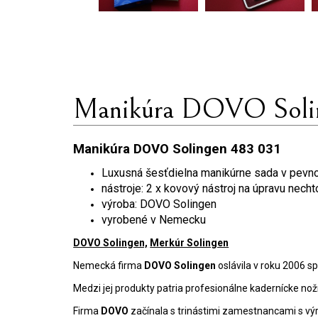
Manikúra DOVO Soli
Manikúra DOVO Solingen 483 031
Luxusná šesťdielna manikúrne sada v pev
nástroje: 2 x kovový nástroj na úpravu nechto
výroba: DOVO Solingen
vyrobené v Nemecku
DOVO Solingen,
Merkúr Solingen
Nemecká firma
DOVO Solingen
oslávila v roku 2006 s
Medzi jej produkty patria profesionálne kadernícke nož
Firma
DOVO
začínala s trinástimi zamestnancami s výro