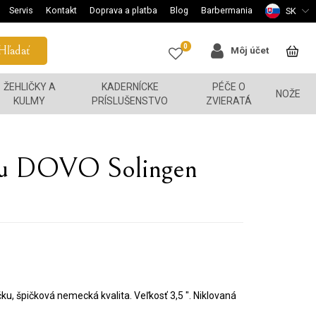
Servis
Kontakt
Doprava a platba
Blog
Barbermania
SK
0
Hľadať
Môj účet
ŽEHLIČKY A
KADERNÍCKE
PÉČE O
NOŽE
KULMY
PRÍSLUŠENSTVO
ZVIERATÁ
ku DOVO Solingen
u, špičková nemecká kvalita. Veľkosť 3,5 ". Niklovaná