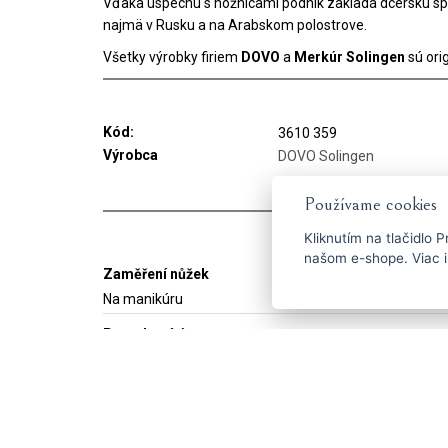
Vďaka úspechu s nožnicami podnik zakladá dcérsku s
najmä v Rusku a na Arabskom polostrove.
Všetky výrobky firiem
DOVO
a
Merkúr Solingen
sú ori
Kód:
3610 359
Výrobca
DOVO Solingen
Používame cookies
Kliknutím na tlačidlo
P
našom e-shope. Viac i
Zaměření nůžek
Na manikúru
Povrchová úprava
Lesklé - niklované
Účel
Na kožičku na rukách