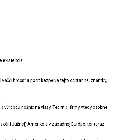
e existencie.
l väčší hrdosť a pocit bezpečia tejto ochrannej známky,
.
 s výrobou nožníc na vlasy. Technici firmy vtedy osobne
eskôr i Južnej) Amerike a v západnej Európe, tentoraz