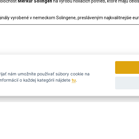
poločnosť
Merkúr Solingen
na výrobu holiacich potrieb, ktoré majú celos
ginály vyrobené v nemeckom Solingene, presláveným najkvalitnejšie eur
rijať
nám umožníte používať súbory cookie na
nformácií o každej kategórii nájdete
tu
.