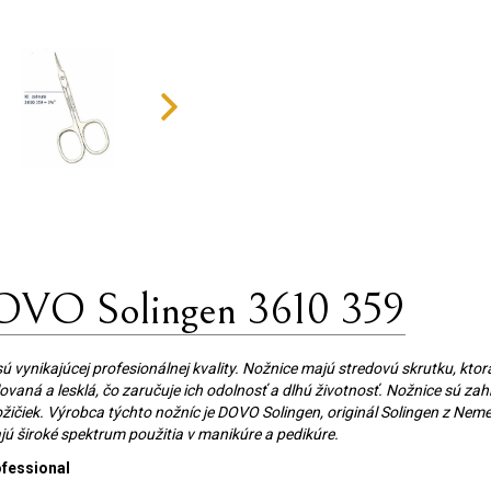
DOVO Solingen 3610 359
ú vynikajúcej profesionálnej kvality. Nožnice majú stredovú skrutku, k
ovaná a lesklá, čo zaručuje ich odolnosť a dlhú životnosť. Nožnice sú zahn
ičiek. Výrobca týchto nožníc je DOVO Solingen, originál Solingen z Nemec
ú široké spektrum použitia v manikúre a pedikúre.
ofessional