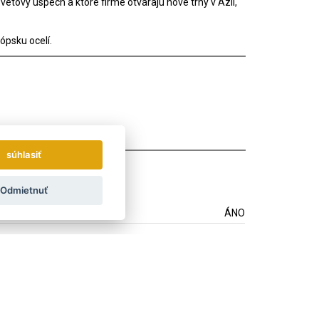
vetový úspech a ktoré firme otvárajú nové trhy v Ázii,
ópsku ocelí.
súhlasiť
Odmietnuť
ÁNO
ÁNO
ÁNO