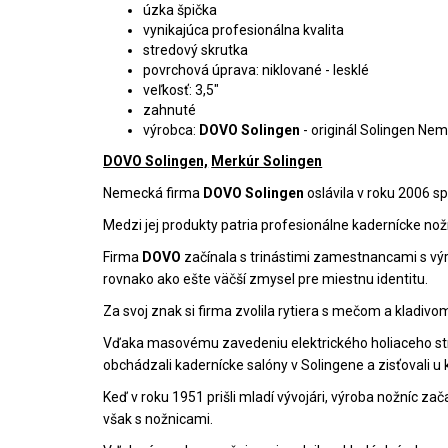
úzka špička
vynikajúca profesionálna kvalita
stredový skrutka
povrchová úprava: niklované - lesklé
veľkosť: 3,5"
zahnuté
výrobca:
DOVO Solingen
- originál Solingen Ne
DOVO Solingen,
Merkúr Solingen
Nemecká firma
DOVO Solingen
oslávila v roku 2006 s
Medzi jej produkty patria profesionálne kadernícke nož
Firma
DOVO
začínala s trinástimi zamestnancami s výro
rovnako ako ešte väčší zmysel pre miestnu identitu.
Za svoj znak si firma zvolila rytiera s mečom a kladivo
Vďaka masovému zavedeniu elektrického holiaceho s
obchádzali kadernícke salóny v Solingene a zisťovali u 
Keď v roku 1951 prišli mladí vývojári, výroba nožníc z
však s nožnicami.