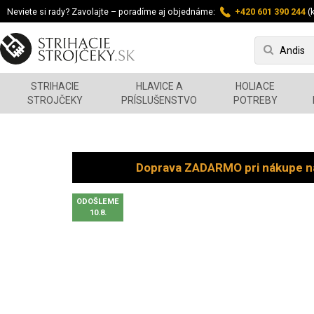
Neviete si rady? Zavolajte – poradíme aj objednáme:
+420 601 390 244
(k
STRIHACIE
HLAVICE A
HOLIACE
STROJČEKY
PRÍSLUŠENSTVO
POTREBY
Doprava ZADARMO pri nákupe n
ODOŠLEME
10.8.