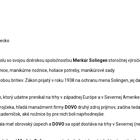
mecko
polu so svojou dcérskou spoločnosťou
Merkúr Solingen
storočnej výroči
nice, manikúrne nožnice, holiace potreby, manikúrové sady.
bou britiev. Zákon prijatý v roku 1938 na ochranu mena Solingen, jej da
m, ktorý udatne prenikal na trhy v západnej Európe a v Severnej Amerike
trojčeka, hľadá manažment firmy
DOVO
druhý zdroj príjmov, začína teda
kaderníčok, aké nožnice by pre nich boli najvhodnejšie.
ačala mať obrovský úspech a
DOVO
sa opäť dostáva na trhy v Severnej (n