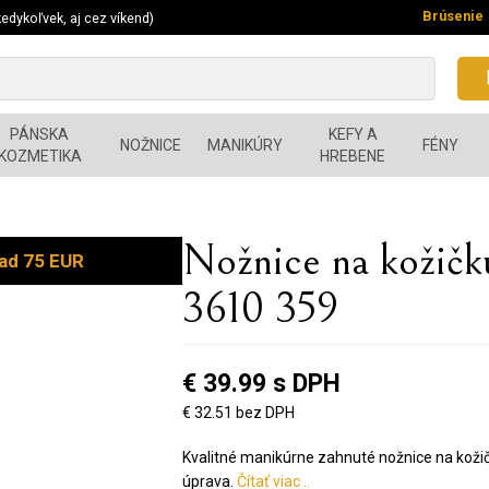
Brúsenie
edykoľvek, aj cez víkend)
PÁNSKA
KEFY A
NOŽNICE
MANIKÚRY
FÉNY
KOZMETIKA
HREBENE
Nožnice na kožič
ad 75 EUR
3610 359
€ 39.99 s DPH
€ 32.51 bez DPH
Kvalitné manikúrne zahnuté nožnice na kožičk
úprava.
Čítať viac ..