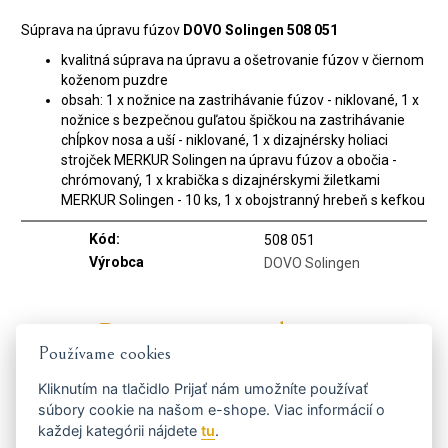
Súprava na úpravu fúzov
DOVO Solingen 508 051
kvalitná súprava na úpravu a ošetrovanie fúzov v čiernom
koženom puzdre
obsah: 1 x nožnice na zastrihávanie fúzov - niklované, 1 x
nožnice s bezpečnou guľatou špičkou na zastrihávanie
chĺpkov nosa a uší - niklované, 1 x dizajnérsky holiaci
strojček MERKUR Solingen na úpravu fúzov a obočia -
chrómovaný, 1 x krabička s dizajnérskymi žiletkami
MERKUR Solingen - 10 ks, 1 x obojstranný hrebeň s kefkou
Kód:
508 051
Výrobca
DOVO Solingen
Dostaňte se včas k tomu
Používame cookies
nejvýhodnějšímu...
Kliknutím na tlačidlo
Prijať
nám umožníte používať
súbory cookie na našom e-shope. Viac informácií o
každej kategórii nájdete
tu
.