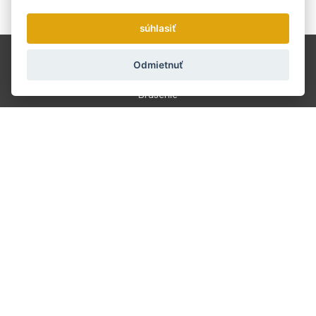
Zasielame novinky a zľavy raz týždenne.
Ako používame vaše údaje?
súhlasiť
Doprava a platba
Odmietnuť
Blog
Brúsenie
Servis
Kontakt
O nás
Obchodné podmienky
GDPR
601 390 244
info@strihaciestrojceky.sk