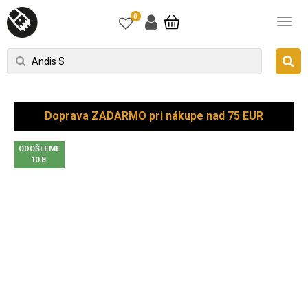
0
Doprava ZADARMO pri nákupe nad 75 EUR
ODOŠLEME
10.8.