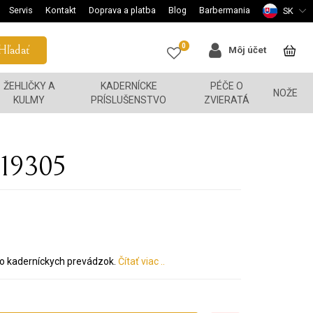
Servis
Kontakt
Doprava a platba
Blog
Barbermania
SK
0
Hľadať
Môj účet
ŽEHLIČKY A
KADERNÍCKE
PÉČE O
NOŽE
KULMY
PRÍSLUŠENSTVO
ZVIERATÁ
 19305
 do kaderníckych prevádzok.
Čítať viac ..