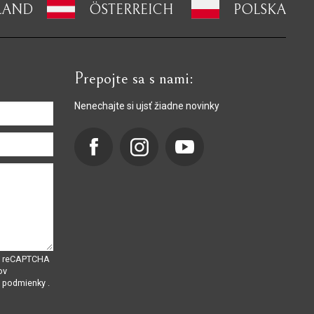
LAND
ÖSTERREICH
POLSKA
Prepojte sa s nami:
Nenechajte si ujsť žiadne novinky
om reCAPTCHA
ov
é podmienky
.