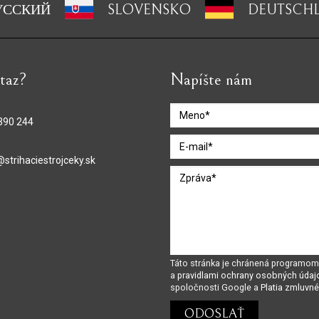
УССКИЙ
SLOVENSKO
DEUTSCH
taz?
Napíšte nám
390 244
@strihaciestrojceky.sk
Táto stránka je chránená program
a
pravidlami ochrany osobných údaj
spoločnosti Google a
Platia zmluvn