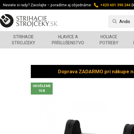
Neviete si rady? Zavolajte – poradíme aj objednáme:
+420 601 390 244
(k
STRIHACIE
HLAVICE A
HOLIACE
STROJČEKY
PRÍSLUŠENSTVO
POTREBY
Doprava ZADARMO pri nákupe n
ODOŠLEME
10.8.