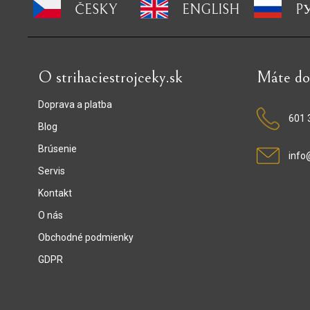
ČESKY
ENGLISH
P
O strihaciestrojceky.sk
Máte do
Doprava a platba
601 
Blog
Brúsenie
info
Servis
Kontakt
O nás
Obchodné podmienky
GDPR