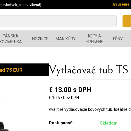
Brúsenie
edykoľvek, aj cez víkend)
PÁNSKA
KEFY A
NOŽNICE
MANIKÚRY
FÉNY
KOZMETIKA
HREBENE
Vytlačovač tub TS
ad 75 EUR
€ 13.00 s DPH
€ 10.57 bez DPH
Kvalitné vytlačovacie kovových túb. Ideálne
Dostupnosť:
Skladom