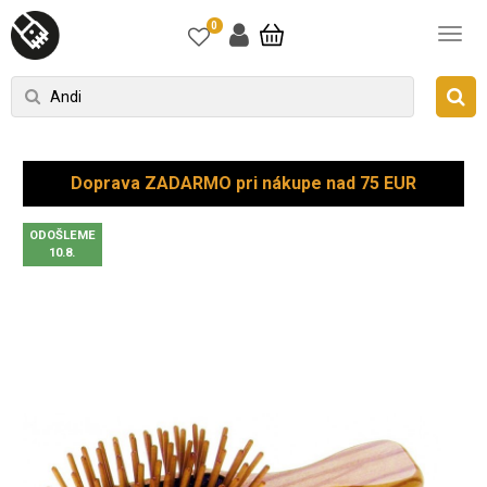
0
Doprava ZADARMO pri nákupe nad 75 EUR
ODOŠLEME
10.8.