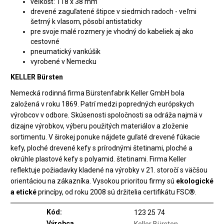
veľkosť: 118 x 38 mm
drevené zaguľatené štipce v siedmich radoch - veľmi
šetrný k vlasom, pôsobí antistaticky
pre svoje malé rozmery je vhodný do kabeliek aj ako
cestovné
pneumatický vankúšik
vyrobené v Nemecku
KELLER Bürsten
Nemecká rodinná firma Bürstenfabrik Keller GmbH bola
založená v roku 1869. Patrí medzi popredných európskych
výrobcov v odbore. Skúsenosti spoločnosti sa odráža najmä v
dizajne výrobkov, výberu použitých materiálov a zloženie
sortimentu. V širokej ponuke nájdete guľaté drevené fúkacie
kefy, ploché drevené kefy s prírodnými štetinami, ploché a
okrúhle plastové kefy s polyamid. štetinami. Firma Keller
reflektuje požiadavky kladené na výrobky v 21. storočí s väčšou
orientáciou na zákazníka. Vysokou prioritou firmy sú
ekologické
a etické
princípy, od roku 2008 sú držitelia certifikátu FSC®.
Kód:
123 25 74
Výrobca