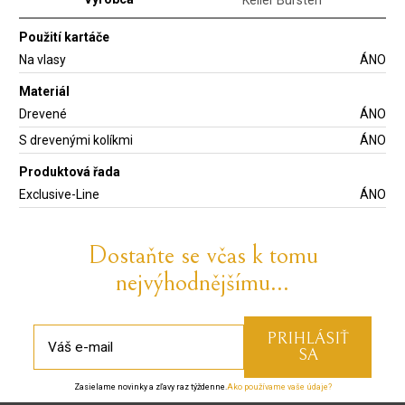
Keller Bürsten
Použití kartáče
Na vlasy
ÁNO
Materiál
Drevené
ÁNO
S drevenými kolíkmi
ÁNO
Produktová řada
Exclusive-Line
ÁNO
Dostaňte se včas k tomu
nejvýhodnějšímu...
Zasielame novinky a zľavy raz týždenne.
Ako používame vaše údaje?