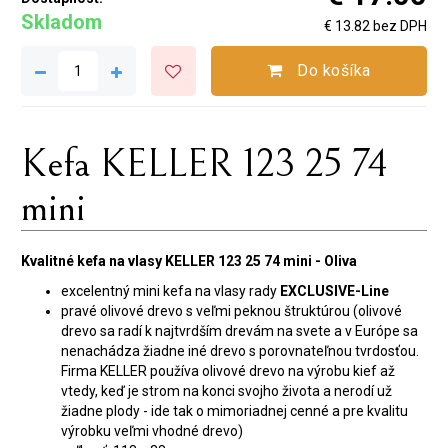
Skladom
€ 13.82 bez DPH
Do košíka
Kefa KELLER 123 25 74
mini
Kvalitné kefa na vlasy KELLER 123 25 74 mini - Oliva
excelentný mini kefa na vlasy rady
EXCLUSIVE-Line
pravé olivové drevo s veľmi peknou štruktúrou (olivové
drevo sa radí k najtvrdším drevám na svete a v Európe sa
nenachádza žiadne iné drevo s porovnateľnou tvrdosťou.
Firma KELLER používa olivové drevo na výrobu kief až
vtedy, keď je strom na konci svojho života a nerodí už
žiadne plody - ide tak o mimoriadnej cenné a pre kvalitu
výrobku veľmi vhodné drevo)