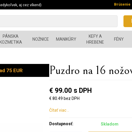
Brúsenie
edykoľvek, aj cez víkend)
PÁNSKA
KEFY A
NOŽNICE
MANIKÚRY
FÉNY
KOZMETIKA
HREBENE
Puzdro na 16 nožov
ad 75 EUR
€ 99.00 s DPH
€ 80.49 bez DPH
Čítať viac ..
Dostupnosť:
Skladom