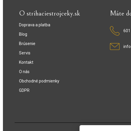
O strihaciestrojceky.sk
Máte d
Doprava a platba
601
Blog
Brúsenie
info
Servis
Kontakt
O nás
Obchodné podmienky
GDPR