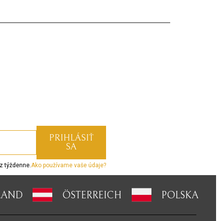
z týždenne.
Ako používame vaše údaje?
LAND
ÖSTERREICH
POLSKA