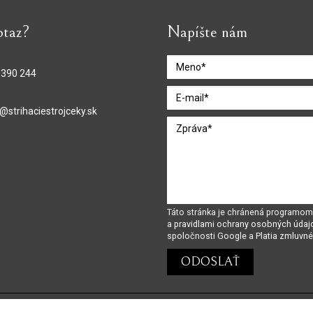
otaz?
Napíšte nám
 390 244
@strihaciestrojceky.sk
Táto stránka je chránená program
a
pravidlami ochrany osobných údaj
spoločnosti Google a
Platia zmluvn