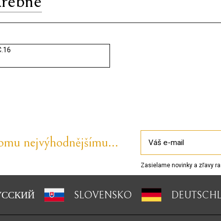
arebné
.16
tomu nejvýhodnějšímu...
Zasielame novinky a zľavy ra
УССКИЙ
SLOVENSKO
DEUTSCH