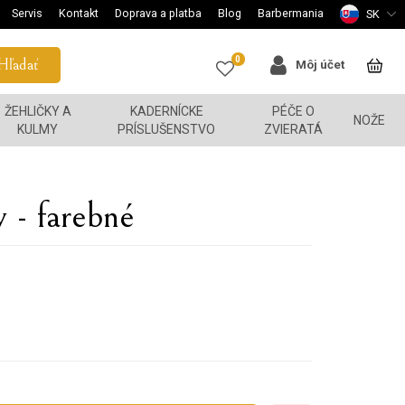
Servis
Kontakt
Doprava a platba
Blog
Barbermania
SK
0
Hľadať
Môj účet
ŽEHLIČKY A
KADERNÍCKE
PÉČE O
NOŽE
KULMY
PRÍSLUŠENSTVO
ZVIERATÁ
 - farebné