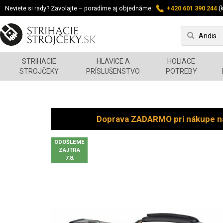
Neviete si rady? Zavolajte – poradíme aj objednáme:
+420 601 390 244
(k
STRIHACIE
HLAVICE A
HOLIACE
STROJČEKY
PRÍSLUŠENSTVO
POTREBY
Doprava ZADARMO pri nákupe n
ODOŠLEME
ZAJTRA
7.8.