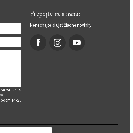
Prepojte sa s nami:
Nenechajte si ujsť žiadne novinky
om reCAPTCHA
ov
é podmienky
.