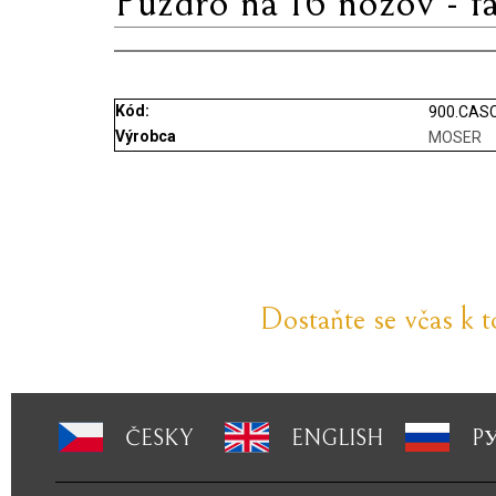
Puzdro na 16 nožov - f
Kód:
900.CASC
Výrobca
MOSER
Dostaňte se včas k 
ČESKY
ENGLISH
P