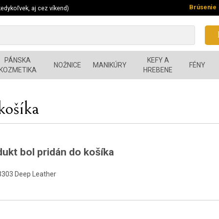
Brúsenie
edykoľvek, aj cez víkend)
PÁNSKA
KEFY A
NOŽNICE
MANIKÚRY
FÉNY
KOZMETIKA
HREBENE
košíka
ukt bol pridán do košíka
3303 Deep Leather