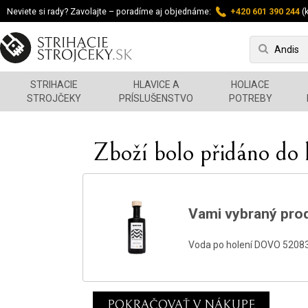
Neviete si rady? Zavolajte – poradíme aj objednáme:
+420 601 390 244
(k
STRIHACIE
HLAVICE A
HOLIACE
STROJČEKY
PRÍSLUŠENSTVO
POTREBY
Zboží bolo přidáno do 
Vami vybraný prod
Voda po holení DOVO 5208
POKRAČOVAŤ V NÁKUPE