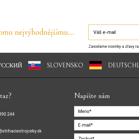
tomu nejvýhodnějšímu...
Zasielame novinky a zľavy ra
УССКИЙ
SLOVENSKO
DEUTSCH
taz?
Napíšte nám
390 244
@strihaciestrojceky.sk