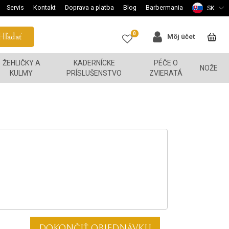
Servis
Kontakt
Doprava a platba
Blog
Barbermania
SK
0
Hľadať
Môj účet
ŽEHLIČKY A
KADERNÍCKE
PÉČE O
NOŽE
KULMY
PRÍSLUŠENSTVO
ZVIERATÁ
DOKONČIŤ OBJEDNÁVKU