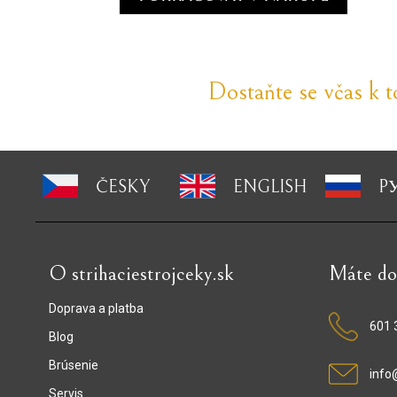
Dostaňte se včas k 
ČESKY
ENGLISH
P
O strihaciestrojceky.sk
Máte do
Doprava a platba
601 
Blog
Brúsenie
info
Servis