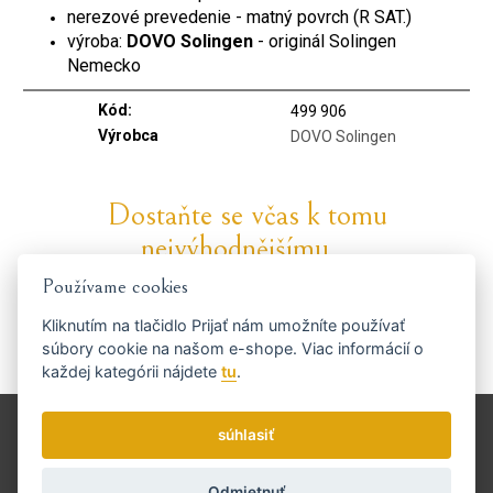
nerezové prevedenie - matný povrch (R SAT.)
výroba:
DOVO Solingen
- originál Solingen
Nemecko
Kód:
499 906
Výrobca
DOVO Solingen
Dostaňte se včas k tomu
nejvýhodnějšímu...
Používame cookies
Kliknutím na tlačidlo
Prijať
nám umožníte používať
súbory cookie na našom e-shope. Viac informácií o
každej kategórii nájdete
tu
.
Zasielame novinky a zľavy raz týždenne.
Ako používame vaše údaje?
Doprava a platba
súhlasiť
Blog
Brúsenie
Odmietnuť