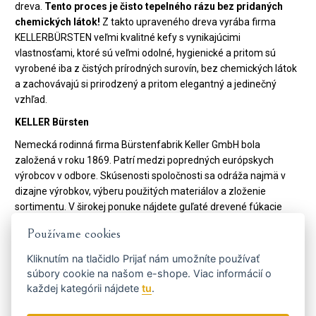
dreva.
Tento proces je čisto tepelného rázu bez pridaných
chemických látok!
Z takto upraveného dreva vyrába firma
KELLERBÜRSTEN veľmi kvalitné kefy s vynikajúcimi
vlastnosťami, ktoré sú veľmi odolné, hygienické a pritom sú
vyrobené iba z čistých prírodných surovín, bez chemických látok
a zachovávajú si prirodzený a pritom elegantný a jedinečný
vzhľad.
KELLER Bürsten
Nemecká rodinná firma Bürstenfabrik Keller GmbH bola
založená v roku 1869. Patrí medzi popredných európskych
výrobcov v odbore. Skúsenosti spoločnosti sa odráža najmä v
dizajne výrobkov, výberu použitých materiálov a zloženie
sortimentu. V širokej ponuke nájdete guľaté drevené fúkacie
kefy, ploché drevené kefy s prírodnými štetinami, ploché a
Používame cookies
okrúhle plastové kefy s polyamid. štetinami. Firma Keller
reflektuje požiadavky kladené na výrobky v 21. storočí s väčšou
Kliknutím na tlačidlo
Prijať
nám umožníte používať
orientáciou na zákazníka. Vysokou prioritou firmy sú
ekologické
súbory cookie na našom e-shope. Viac informácií o
a etické
princípy, od roku 2008 sú držitelia certifikátu FSC®.
každej kategórii nájdete
tu
.
Kód:
100 30 40