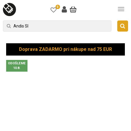
0
Doprava ZADARMO pri nákupe nad 75 EUR
ODOŠLEME
10.8.