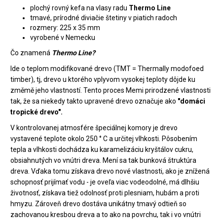
plochý rovný kefa na vlasy radu
Thermo Line
tmavé, prírodné diviačie štetiny v piatich radoch
rozmery: 225 x 35 mm
vyrobené v Nemecku
Čo znamená
Thermo Line?
Ide o teplom modifikované drevo (TMT = Thermally modofoed
timber), tj, drevo u ktorého vplyvom vysokej teploty dôjde ku
změmě jeho vlastností. Tento proces Memi prirodzené vlastnosti
tak, že sa niekedy takto upravené drevo označuje ako
"domáci
tropické drevo".
V kontrolovanej atmosfére špeciálnej komory je drevo
vystavené teplote okolo 250 ° C a určitej vlhkosti. Pôsobením
tepla a vlhkosti dochádza ku karamelizáciu kryštálov cukru,
obsiahnutých vo vnútri dreva. Mení sa tak bunková štruktúra
dreva. Vďaka tomu získava drevo nové vlastnosti, ako je znížená
schopnosť prijímať vodu - je oveľa viac vodeodolné, má dlhšiu
životnosť, získava tiež odolnosť proti plesniam, hubám a proti
hmyzu. Zároveň drevo dostáva unikátny tmavý odtieň so
zachovanou kresbou dreva a to ako na povrchu, tak i vo vnútri