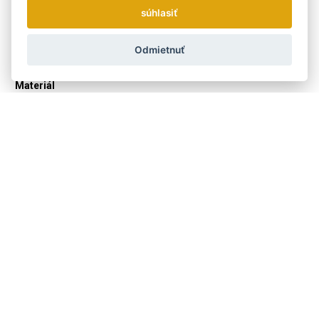
Výrobca
súhlasiť
Keller Bürsten
Použití kartáče
Odmietnuť
Na vlasy
ÁNO
Materiál
Drevené
ÁNO
S prírodnými štetinami
ÁNO
Produktová řada
Thermo-Line
ÁNO
Dostaňte se včas k tomu
nejvýhodnějšímu...
Zasielame novinky a zľavy raz týždenne.
Ako používame vaše údaje?