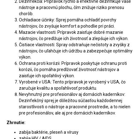
Dezinfekcia: Prípravok rýchlo a efektívne dezinfikuje vaše
nástroje a pracovnú plochu, čím znižuje riziko prenosu
chorôb.
Ochladiace účinky: Sprej pomáha ochladiť povrchy
nástrojov, čo zvyšuje komfort a pohodlie pri práci.
Mazacie vlastnosti: Prípravok zaisťuje dobré mazanie
nástrojov, čo predlžuje ich životnosť a zlepšuje ich výkon.
Čistiace vlastnosti: Spray odstraňuje nečistoty a zvyšky z
nástrojov, čo uľahčuje ich údržbu a zabezpečuje optimálny
výkon.
Ochrana proti korózii: Prípravok poskytuje ochranu proti
korózii, čo pomáha predlžovať životnosť nástrojov a
zaisťuje ich spoľahlivý výkon.
Vyrobené v USA: Tento prípravok je vyrobený v USA, čo
zaručuje kvalitu a spoľahlivosť produktu.
Nevyhnutný pre profesionálov aj domácich kaderníkov:
Dezinfekčný sprej je dôležitou súčasťou každodennej
starostlivosti o nástroje a pracovné prostredie, a to nielen
pre profesionálov, ale aj pre domácich kaderníkov.
Zhrnutie:
zabíja baktérie, pleseň a vírusy
zabíja HIV / AIDS