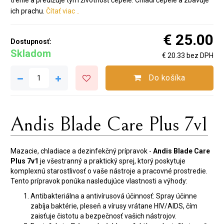
trenie a predlžuje tým životnosť čepele. Chladí čepele a zbavuje
ich prachu.
Čítať viac ..
€ 25.00
Dostupnosť:
Skladom
€ 20.33 bez DPH
Do košíka
Andis Blade Care Plus 7v1
Mazacie, chladiace a dezinfekčný prípravok -
Andis Blade Care
Plus 7v1
je všestranný a praktický sprej, ktorý poskytuje
komplexnú starostlivosť o vaše nástroje a pracovné prostredie.
Tento prípravok ponúka nasledujúce vlastnosti a výhody:
Antibakteriálna a antivírusová účinnosť: Spray účinne
zabíja baktérie, pleseň a vírusy vrátane HIV/AIDS, čím
zaisťuje čistotu a bezpečnosť vašich nástrojov.