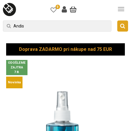
0
Doprava ZADARMO pri nákupe nad 75 EUR
ODOŠLEME
ZAJTRA
7.8.
Novinka