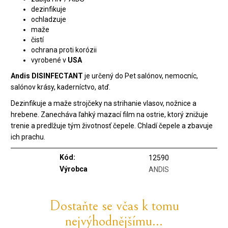
dezinfikuje
ochladzuje
maže
čistí
ochrana proti korózii
vyrobené v
USA
Andis DISINFECTANT
je určený do Pet salónov, nemocníc,
salónov krásy, kaderníctvo, atď.
Dezinfikuje a maže strojčeky na strihanie vlasov, nožnice a
hrebene. Zanecháva ľahký mazací film na ostrie, ktorý znižuje
trenie a predlžuje tým životnosť čepele. Chladí čepele a zbavuje
ich prachu.
Kód:
12590
Výrobca
ANDIS
Dostaňte se včas k tomu
nejvýhodnějšímu...