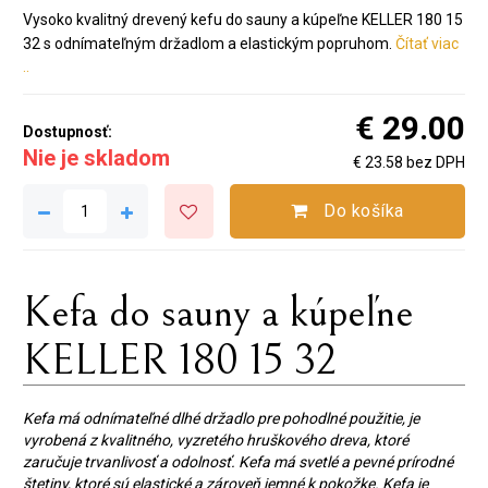
Vysoko kvalitný drevený kefu do sauny a kúpeľne KELLER 180 15
32 s odnímateľným držadlom a elastickým popruhom.
Čítať viac
..
€ 29.00
Dostupnosť:
Nie je skladom
€ 23.58 bez DPH
Do košíka
Kefa do sauny a kúpeľne
KELLER 180 15 32
Kefa má odnímateľné dlhé držadlo pre pohodlné použitie, je
vyrobená z kvalitného, vyzretého hruškového dreva, ktoré
zaručuje trvanlivosť a odolnosť. Kefa má svetlé a pevné prírodné
štetiny, ktoré sú elastické a zároveň jemné k pokožke. Kefa je