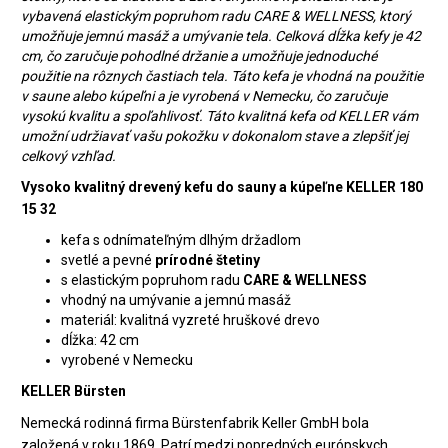
vybavená elastickým popruhom radu CARE & WELLNESS, ktorý
umožňuje jemnú masáž a umývanie tela. Celková dĺžka kefy je 42
cm, čo zaručuje pohodlné držanie a umožňuje jednoduché
použitie na rôznych častiach tela. Táto kefa je vhodná na použitie
v saune alebo kúpeľni a je vyrobená v Nemecku, čo zaručuje
vysokú kvalitu a spoľahlivosť. Táto kvalitná kefa od KELLER vám
umožní udržiavať vašu pokožku v dokonalom stave a zlepšiť jej
celkový vzhľad.
Vysoko kvalitný drevený kefu do sauny a kúpeľne KELLER 180
15 32
kefa s odnímateľným dlhým držadlom
svetlé a pevné
prírodné štetiny
s elastickým popruhom radu
CARE & WELLNESS
vhodný na umývanie a jemnú masáž
materiál: kvalitná vyzreté hruškové drevo
dĺžka: 42 cm
vyrobené v Nemecku
KELLER Bürsten
Nemecká rodinná firma Bürstenfabrik Keller GmbH bola
založená v roku 1869. Patrí medzi popredných európskych