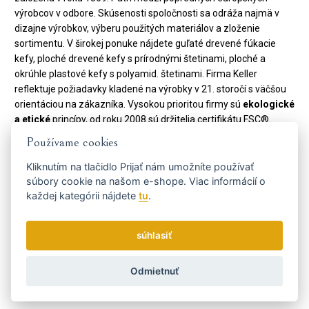
výrobcov v odbore. Skúsenosti spoločnosti sa odráža najmä v
dizajne výrobkov, výberu použitých materiálov a zloženie
sortimentu. V širokej ponuke nájdete guľaté drevené fúkacie
kefy, ploché drevené kefy s prírodnými štetinami, ploché a
okrúhle plastové kefy s polyamid. štetinami. Firma Keller
reflektuje požiadavky kladené na výrobky v 21. storočí s väčšou
orientáciou na zákazníka. Vysokou prioritou firmy sú
ekologické
a etické
princípy, od roku 2008 sú držitelia certifikátu FSC®.
Používame cookies
Kliknutím na tlačidlo
Prijať
nám umožníte používať
súbory cookie na našom e-shope. Viac informácií o
každej kategórii nájdete
tu
.
súhlasiť
Odmietnuť
Kód:
180 15 32
Výrobca
Keller Bürsten