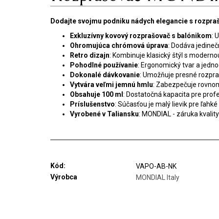
Dodajte svojmu podniku nádych elegancie s rozp
Exkluzívny kovový rozprašovač s balónikom
: 
Ohromujúca chrómová úprava
: Dodáva jedineč
Retro dizajn
: Kombinuje klasický štýl s modern
Pohodlné používanie
: Ergonomický tvar a jedn
Dokonalé dávkovanie
: Umožňuje presné rozpra
Vytvára veľmi jemnú hmlu
: Zabezpečuje rovno
Obsahuje 100 ml
: Dostatočná kapacita pre profe
Príslušenstvo
: Súčasťou je malý lievik pre ľah
Vyrobené v Taliansku
: MONDIAL - záruka kvality 
Kód:
VAPO-AB-NK
Výrobca
MONDIAL Italy