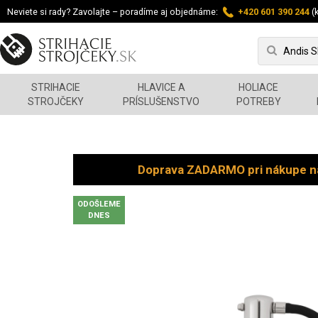
Neviete si rady? Zavolajte – poradíme aj objednáme:
+420 601 390 244
(k
STRIHACIE
HLAVICE A
HOLIACE
STROJČEKY
PRÍSLUŠENSTVO
POTREBY
Doprava ZADARMO pri nákupe n
ODOŠLEME
DNES