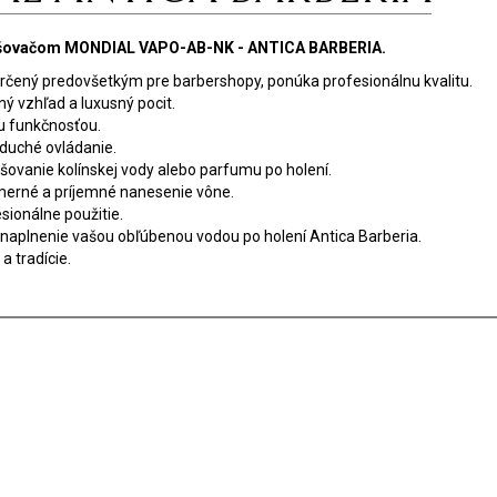
rašovačom MONDIAL VAPO-AB-NK - ANTICA BARBERIA.
Určený predovšetkým pre barbershopy, ponúka profesionálnu kvalitu.
ný vzhľad a luxusný pocit.
ou funkčnosťou.
oduché ovládanie.
šovanie kolínskej vody alebo parfumu po holení.
merné a príjemné nanesenie vône.
sionálne použitie.
ké naplnenie vašou obľúbenou vodou po holení Antica Barberia.
a tradície.