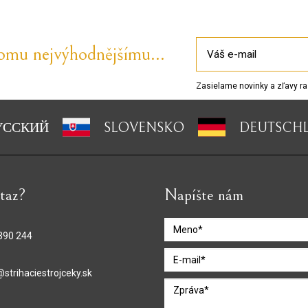
tomu nejvýhodnějšímu...
Zasielame novinky a zľavy ra
УССКИЙ
SLOVENSKO
DEUTSCH
taz?
Napíšte nám
390 244
@strihaciestrojceky.sk