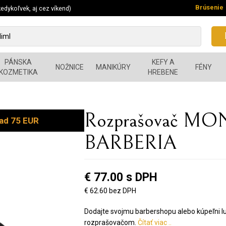
Brúsenie
edykoľvek, aj cez víkend)
PÁNSKA
KEFY A
NOŽNICE
MANIKÚRY
FÉNY
KOZMETIKA
HREBENE
Rozprašovač M
ad 75 EUR
BARBERIA
€ 77.00 s DPH
€ 62.60 bez DPH
Dodajte svojmu barbershopu alebo kúpeľni 
rozprašovačom.
Čítať viac ..