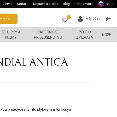
Servis
Kontakt
Doprava a platba
Blog
Barbermania
SK
0
Hľadať
Môj účet
ŽEHLIČKY A
KADERNÍCKE
PÉČE O
NOŽE
KULMY
PRÍSLUŠENSTVO
ZVIERATÁ
ONDIAL ANTICA
luxusný nádych s týmto štýlovým a funkčným