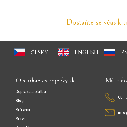
Dostaňte se včas k 
ČESKY
ENGLISH
P
O strihaciestrojceky.sk
Máte do
Doprava a platba
601 
Blog
Brúsenie
info
Servis