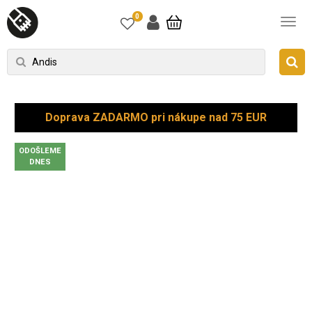
0
Doprava ZADARMO pri nákupe nad 75 EUR
ODOŠLEME
DNES