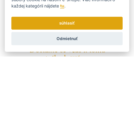
dvere k rozšíreniu na medzinárodné trhy. Pravidelný export
každej kategórii nájdete
tu
.
našich produktov prebieha po celom svete.
Kód:
7021000000
súhlasiť
Výrobca
LIM HAIR
Odmietnuť
Dostaňte se včas k tomu
nejvýhodnějšímu...
Zasielame novinky a zľavy raz týždenne.
Ako používame vaše údaje?
Doprava a platba
Blog
Brúsenie
Servis