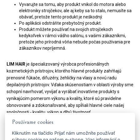
Vyvarujte sa tomu, aby produkt vnikol do motora alebo
elektroniky strojčekov, ale aj keby sa to stalo, nemusíte sa
obávať, pretože tento produkt je neškodný.
Po aplikácii odstráňte prebytočný produkt.
Produkt môžete používať na svojich strojčekoch
kedykoľvek v rámci vášho salónu, s vašimi zákazníkmi,
pretože jeho prírodná vôňa nebude počas používania pre
zákazníkov nepríjemná.
LIM HAIR
je špecializovaný výrobca profesionálnych
kozmetických prístrojov, ktorého hlavné produkty zahŕňajú
prenosné fúkače, difuzéry, žehličky na vlasy a novú radu
depilačných prístrojov. Vďaka skúsenostiam v oblasti výroby sme
schopní navrhovať, vyvíjať a vyrábať inovatívne produkty s
vynikajúcim pomerom výkonu a kvality, ktoré sú pravidelne
obnovované a zdokonaľované, aby spĺňali hlavné ciele našej
spoločnosti - kvalitu, výkon a dlhú životnosť.
Používame cookies
Naša zodpovednosť a prísnosť v obchodných jednaniach, spolu s
dynamickým duchom našej spoločnosti a jej zamestnancov,
Kliknutím na tlačidlo
Prijať
nám umožníte používať
nám umožnila upevniť si pozíciu na domácom trhu a otvoriť
súbory cookie na našom e-shope. Viac informácií o