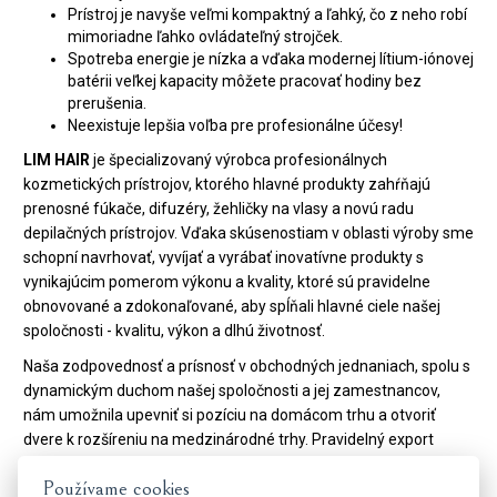
Prístroj je navyše veľmi kompaktný a ľahký, čo z neho robí
mimoriadne ľahko ovládateľný strojček.
Spotreba energie je nízka a vďaka modernej lítium-iónovej
batérii veľkej kapacity môžete pracovať hodiny bez
prerušenia.
Neexistuje lepšia voľba pre profesionálne účesy!
LIM HAIR
je špecializovaný výrobca profesionálnych
kozmetických prístrojov, ktorého hlavné produkty zahŕňajú
prenosné fúkače, difuzéry, žehličky na vlasy a novú radu
depilačných prístrojov. Vďaka skúsenostiam v oblasti výroby sme
schopní navrhovať, vyvíjať a vyrábať inovatívne produkty s
vynikajúcim pomerom výkonu a kvality, ktoré sú pravidelne
obnovované a zdokonaľované, aby spĺňali hlavné ciele našej
spoločnosti - kvalitu, výkon a dlhú životnosť.
Naša zodpovednosť a prísnosť v obchodných jednaniach, spolu s
dynamickým duchom našej spoločnosti a jej zamestnancov,
nám umožnila upevniť si pozíciu na domácom trhu a otvoriť
dvere k rozšíreniu na medzinárodné trhy. Pravidelný export
našich produktov prebieha po celom svete.
Používame cookies