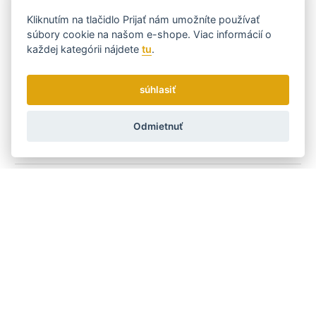
Kód:
15.000
Kliknutím na tlačidlo
Prijať
nám umožníte používať
Výrobca
LIM HAIR
súbory cookie na našom e-shope. Viac informácií o
každej kategórii nájdete
tu
.
Co chci ostříhat
Vlasy
ÁNO
súhlasiť
Fúzy
ÁNO
Napájení
Odmietnuť
Akumulátorové
ÁNO
Kombinované
ÁNO
Zaměření strojku
Na kompletnej strih
ÁNO
Typ holení
Elektrickým strojčekom
ÁNO
Typ strojku
Wahl Legend
ÁNO