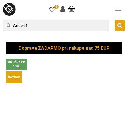
0
Doprava ZADARMO pri nákupe nad 75 EUR
ODOŠLEME
10.8.
Novinka