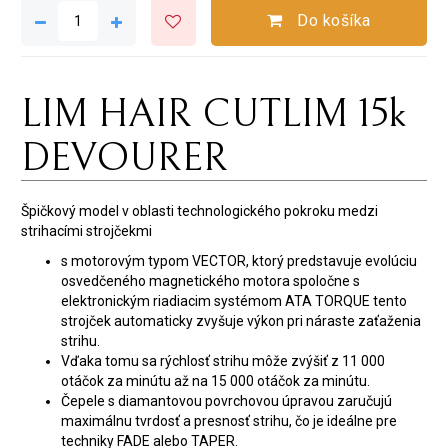
Do košíka
LIM HAIR CUTLIM 15k
DEVOURER
Špičkový model v oblasti technologického pokroku medzi
strihacími strojčekmi
s motorovým typom VECTOR, ktorý predstavuje evolúciu
osvedčeného magnetického motora spoločne s
elektronickým riadiacim systémom ATA TORQUE tento
strojček automaticky zvyšuje výkon pri náraste zaťaženia
strihu.
Vďaka tomu sa rýchlosť strihu môže zvýšiť z 11 000
otáčok za minútu až na 15 000 otáčok za minútu.
Čepele s diamantovou povrchovou úpravou zaručujú
maximálnu tvrdosť a presnosť strihu, čo je ideálne pre
techniky FADE alebo TAPER.