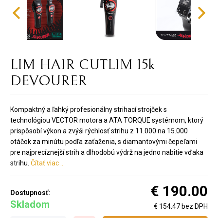
LIM HAIR CUTLIM 15k
DEVOURER
Kompaktný a ľahký profesionálny strihací strojček s
technológiou VECTOR motora a ATA TORQUE systémom, ktorý
prispôsobí výkon a zvýši rýchlosť strihu z 11.000 na 15.000
otáčok za minútu podľa zaťaženia, s diamantovými čepeľami
pre najprecíznejší strih a dlhodobú výdrž na jedno nabitie vďaka
strihu.
Čítať viac ..
€ 190.00
Dostupnosť:
Skladom
€ 154.47 bez DPH