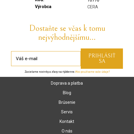
10770
Výrobca
CERA
Dostaňte se včas k tomu
nejvýhodnějšímu...
Zasielame novinky a zľavy raz týždenne.
Ako používame vaše údaje?
Doprava a platba
Blog
Brúsenie
Servis
Kontakt
O nás