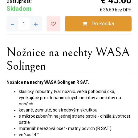
€ 45.00
Dostupnosť:
Skladom
€ 36.59 bez DPH
Do košíka
Nožnice na nechty WASA
Solingen
Nožnice na nechty WASA Solingen R SAT.
klasický, robustný tvar nožníc, veľká pohodlná oká,
vynikajúce pre strihanie silných nechtov a nechtov na
nohách
kované, zahnuté, so stredovým skrutkou
s mikroozubením na jednej strane ostrie - dlhšia životnosť
ostrie
materiál: nerezová oceľ - matný povrch (R SAT.)
veľkosť 4 "