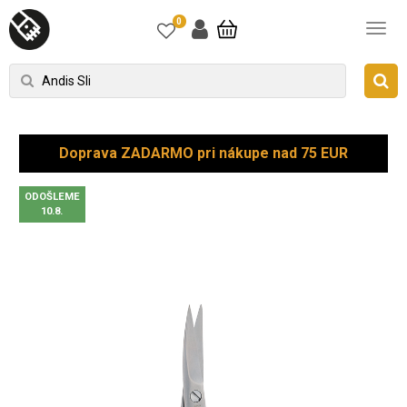
0
Doprava ZADARMO pri nákupe nad 75 EUR
ODOŠLEME
10.8.