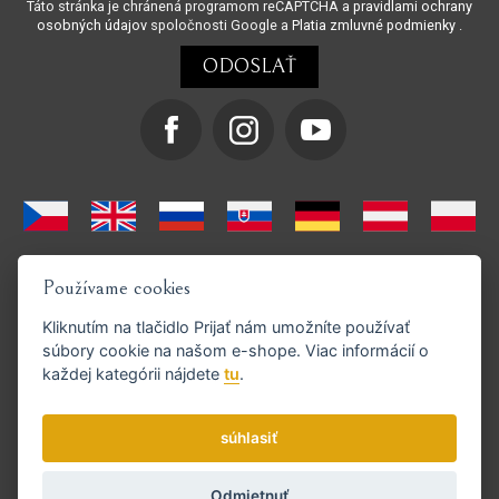
Táto stránka je chránená programom reCAPTCHA a
pravidlami ochrany
osobných údajov
spoločnosti Google a
Platia zmluvné podmienky
.
Používame cookies
Kliknutím na tlačidlo
Prijať
nám umožníte používať
súbory cookie na našom e-shope. Viac informácií o
každej kategórii nájdete
tu
.
Podporujeme platby GoPay
súhlasiť
Odmietnuť