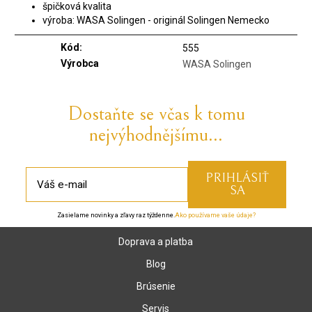
špičková kvalita
výroba: WASA Solingen - originál Solingen Nemecko
Kód:
555
Výrobca
WASA Solingen
Dostaňte se včas k tomu
nejvýhodnějšímu...
Zasielame novinky a zľavy raz týždenne.
Ako používame vaše údaje?
Doprava a platba
Blog
Brúsenie
Servis