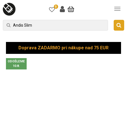
0
Doprava ZADARMO pri nákupe nad 75 EUR
ODOŠLEME
10.8.