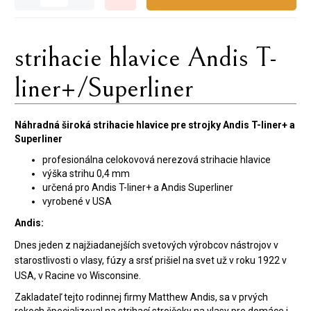
strihacie hlavice Andis T-
liner+/Superliner
Náhradná
široká
strihacie
hlavice
pre strojky Andis T-liner+ a
Superliner
profesionálna
celokovová
nerezová
strihacie
hlavice
výška strihu 0,4 mm
určená pro Andis T-liner+ a Andis Superliner
vyrobené v USA
Andis:
Dnes jeden z najžiadanejších svetových výrobcov nástrojov v
starostlivosti o vlasy, fúzy a srsť prišiel na svet už v roku 1922 v
USA, v Racine vo Wisconsine.
Zakladateľ tejto rodinnej firmy Matthew Andis, sa v prvých