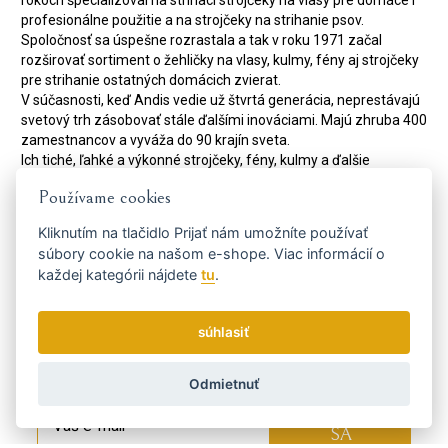
rokoch špecializoval na strihací strojčeky na vlasy pre domáce i
profesionálne použitie a na strojčeky na strihanie psov.
Spoločnosť sa úspešne rozrastala a tak v roku 1971 začal
rozširovať sortiment o žehličky na vlasy, kulmy, fény aj strojčeky
pre strihanie ostatných domácich zvierat.
V súčasnosti, keď Andis vedie už štvrtá generácia, neprestávajú
svetový trh zásobovať stále ďalšími inováciami. Majú zhruba 400
zamestnancov a vyváža do 90 krajín sveta.
Ich tiché, ľahké a výkonné strojčeky, fény, kulmy a ďalšie
kadernícke potreby sa stali medzi profesionálov v obore
Používame cookies
skutočne fenoménom.
Kód:
32425
Kliknutím na tlačidlo
Prijať
nám umožníte používať
Výrobca
súbory cookie na našom e-shope. Viac informácií o
ANDIS
každej kategórii nájdete
tu
.
Dostaňte se včas k tomu
súhlasiť
nejvýhodnějšímu...
Odmietnuť