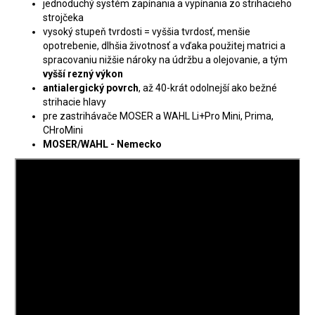
jednoduchý systém zapínania a vypínania zo strihacieho
strojčeka
vysoký stupeň tvrdosti = vyššia tvrdosť, menšie
opotrebenie, dlhšia životnosť a vďaka použitej matrici a
spracovaniu nižšie nároky na údržbu a olejovanie, a tým
vyšší rezný výkon
antialergický povrch
, až 40-krát odolnejší ako bežné
strihacie hlavy
pre zastrihávače MOSER a WAHL Li+Pro Mini, Prima,
CHroMini
MOSER/WAHL - Nemecko