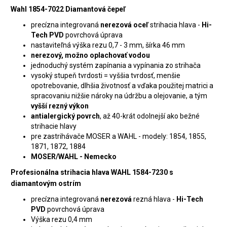
Wahl 1854-7022 Diamantová čepeľ
precízna integrovaná
nerezová oceľ
strihacia hlava -
Hi-
Tech PVD
povrchová úprava
nastaviteľná výška rezu 0,7 - 3 mm, šírka 46 mm
nerezový, možno oplachovať vodou
jednoduchý systém zapínania a vypínania zo strihača
vysoký stupeň tvrdosti = vyššia tvrdosť, menšie
opotrebovanie, dlhšia životnosť a vďaka použitej matrici a
spracovaniu nižšie nároky na údržbu a olejovanie, a tým
vyšší rezný výkon
antialergický povrch
, až 40-krát odolnejší ako bežné
strihacie hlavy
pre zastrihávače MOSER a WAHL - modely: 1854, 1855,
1871, 1872, 1884
MOSER/WAHL - Nemecko
Profesionálna strihacia hlava WAHL 1584-7230 s
diamantovým ostrím
precízna integrovaná
nerezová
rezná hlava -
Hi-Tech
PVD
povrchová úprava
Výška rezu 0,4 mm