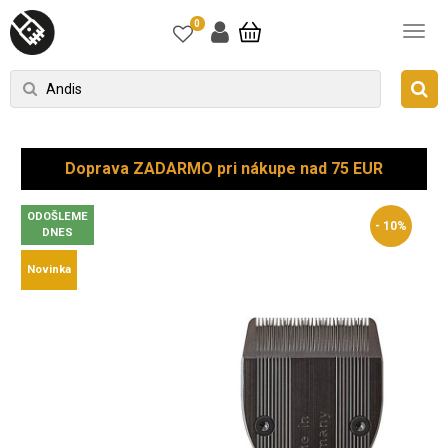
0
Doprava ZADARMO pri nákupe nad 75 EUR
ODOŠLEME
- 10%
DNES
Novinka