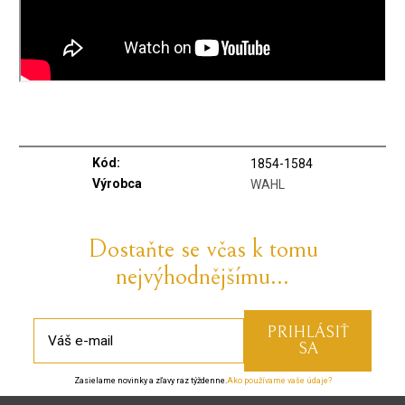
Kód:
1854-1584
Výrobca
WAHL
Dostaňte se včas k tomu
nejvýhodnějšímu...
Zasielame novinky a zľavy raz týždenne.
Ako používame vaše údaje?