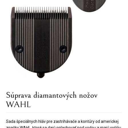
Súprava diamantových nožov
WAHL
Sada špeciálnych hláv pre zastrihávače a kontúry od americkej
značky WAHL, ktoré sa dajú oplachovať pod vodou a majú vyššiu