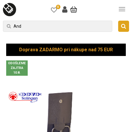
0
Doprava ZADARMO pri nákupe nad 75 EUR
ODOŠLEME
ZAJTRA
10.8.