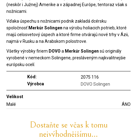
(neskôr i Južnej) Amerike a v západnej Európe, tentoraz však s
nožnicami.
Vďaka úspechu s nožnicami podnik zakladá dcérsku
spoločnosť
Merkúr Solingen
na výrobu holiacich potrieb, ktoré
majú celosvetový úspech a ktoré firme otvárajú nové trhy v Ázii,
najmä v Rusku a na Arabskom polostrove.
Všetky výrobky firiem
DOVO
a
Merkúr Solingen
sú originály
vyrobené v nemeckom Solingene, presláveným najkvalitnejšie
európsku ocelí.
Kód:
2075 116
Výrobca
DOVO Solingen
Velikost
Malé
ÁNO
Dostaňte se včas k tomu
nejvýhodnějšímu...