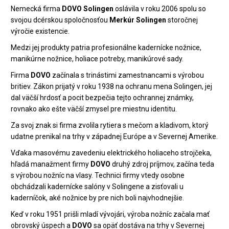
Nemecká firma
DOVO Solingen
oslávila v roku 2006 spolu so
svojou dcérskou spoločnosťou
Merkúr Solingen
storočnej
výročie existencie.
Medzi jej produkty patria profesionálne kadernícke nožnice,
manikúrne nožnice, holiace potreby, manikúrové sady.
Firma
DOVO
začínala s trinástimi zamestnancami s výrobou
britiev. Zákon prijatý v roku 1938 na ochranu mena Solingen, jej
dal väčší hrdosť a pocit bezpečia tejto ochrannej známky,
rovnako ako ešte väčší zmysel pre miestnu identitu.
Za svoj znak si firma zvolila rytiera s mečom a kladivom, ktorý
udatne prenikal na trhy v západnej Európe a v Severnej Amerike.
Vďaka masovému zavedeniu elektrického holiaceho strojčeka,
hľadá manažment firmy
DOVO
druhý zdroj príjmov, začína teda
s výrobou nožníc na vlasy. Technici firmy vtedy osobne
obchádzali kadernícke salóny v Solingene a zisťovali u
kaderníčok, aké nožnice by pre nich boli najvhodnejšie.
Keď v roku 1951 prišli mladí vývojári, výroba nožníc začala mať
obrovský úspech a
DOVO
sa opäť dostáva na trhy v Severnej