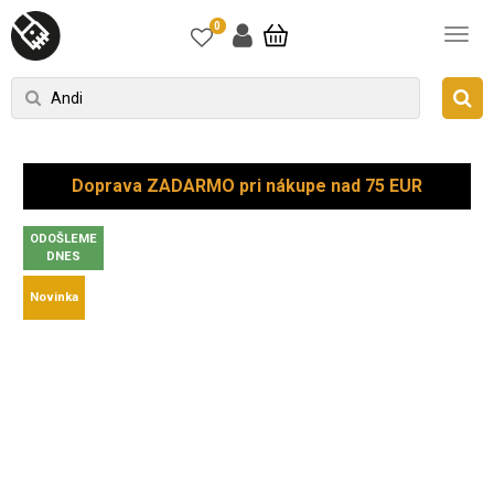
0
Doprava ZADARMO pri nákupe nad 75 EUR
ODOŠLEME
DNES
Novinka